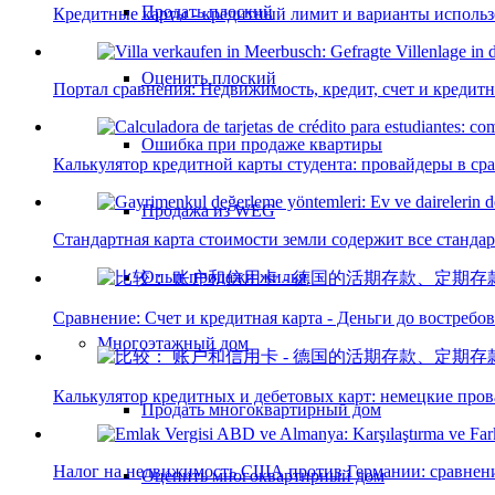
Продать плоский
Кредитные карты - кредитный лимит и варианты исполь
Оценить плоский
Портал сравнения: Недвижимость, кредит, счет и кредитная
Ошибка при продаже квартиры
Калькулятор кредитной карты студента: провайдеры в ср
Продажа из WEG
Стандартная карта стоимости земли содержит все станда
Опыт продажи жилья
Сравнение: Счет и кредитная карта - Деньги до востребо
Многоэтажный дом
Калькулятор кредитных и дебетовых карт: немецкие пров
Продать многоквартирный дом
Налог на недвижимость США против Германии: сравнени
Оценить многоквартирный дом