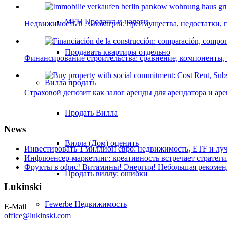
MFH Продажа и налоги
Недвижимость в A-локации: преимущества, недостатки,
Продавать квартиры отдельно
Финансирование строительства: сравнение, компоненты,
Вилла
продать
Страховой депозит как залог аренды для арендатора и ар
Продать Вилла
News
Вилла (Дом) оценить
Инвестировать 1 миллион евро: недвижимость, ETF и луч
Инфлюенсер-маркетинг: креативность встречает стратеги
Фрукты в офис! Витамины! Энергия! Небольшая рекоменд
Продать виллу: ошибки
Lukinski
Гewerbe
Недвижимость
E-Mail
office@lukinski.com