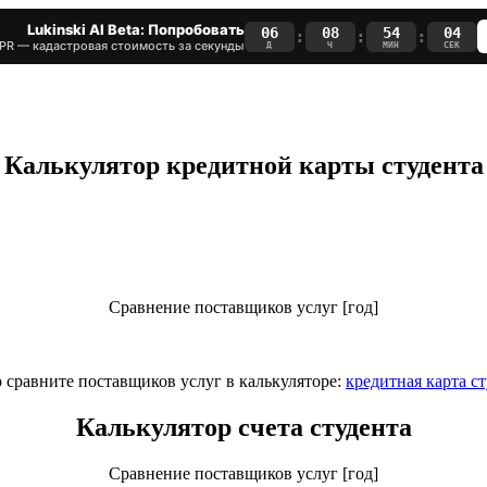
Lukinski AI Beta: Попробовать
06
08
54
03
:
:
:
PR — кадастровая стоимость за секунды
Д
Ч
МИН
СЕК
Калькулятор кредитной карты студента
Сравнение поставщиков услуг [год]
 сравните поставщиков услуг в калькуляторе:
кредитная карта с
Калькулятор счета студента
Сравнение поставщиков услуг [год]