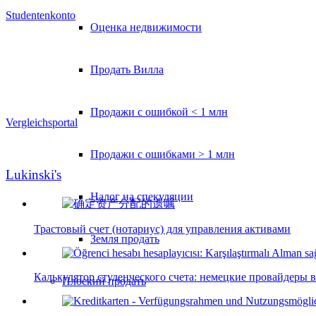
Studentenkonto
Оценка недвижимости
Продать Вилла
Продажи с ошибкой < 1 млн
Vergleichsportal
Продажи с ошибками > 1 млн
Lukinski's
Налог на спекуляции
Трастовый счет (нотариус) для управления активами
Земля продать
Калькулятор студенческого счета: немецкие провайдеры в
Плоский
продать