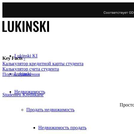
Соответствует GD
Lukinski KI
Key Facts
-
Калькулятор кредитной карты студента
Калькулятор счета студента
Lukinski
Портал сравнения
Недвижимость
Studenten Kreditkarte
Просто
Продать недвижимость
Недвижимость продать