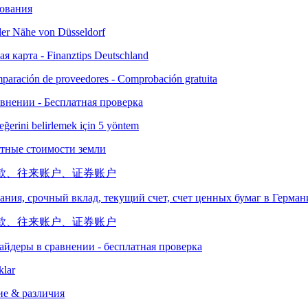
зования
 карта - Finanztips Deutschland
авнении - Бесплатная проверка
ртные стоимости земли
вания, срочный вклад, текущий счет, счет ценных бумаг в Герма
айдеры в сравнении - бесплатная проверка
е & различия