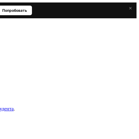
×
Попробовать
тудента
.