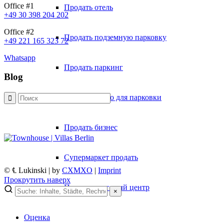
Office #1
Продать отель
+49 30 398 204 202
Office #2
Продать подземную парковку
+49 221 165 323 72
Whatsapp
Продать паркинг
Blog
Продать место для парковки
Продать бизнес
Супермаркет продать
© ℄ Lukinski | by
CXMXO
|
Imprint
Прокрутить наверх
Продать торговый центр
×
Оценка