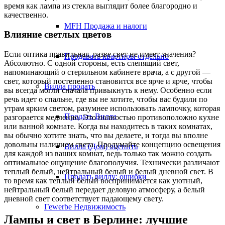
время как лампа из стекла выглядит более благородно и
качественно.
MFH Продажа и налоги
Влияние светлых цветов
Если оптика правильная, разве свет не имеет значения?
Продавать квартиры отдельно
Абсолютно. С одной стороны, есть слепящий свет,
напоминающий о стерильном кабинете врача, а с другой —
свет, который постепенно становится все ярче и ярче, чтобы
Вилла
продать
вы всегда могли сначала привыкнуть к нему. Особенно если
речь идет о спальне, где вы не хотите, чтобы вас будили по
утрам ярким светом, разумнее использовать лампочку, которая
Продать Вилла
разгорается медленно. Это полностью противоположно кухне
или ванной комнате. Когда вы находитесь в таких комнатах,
вы обычно хотите знать, что вы делаете, и тогда вы вполне
довольны наличием света. Продумайте концепцию освещения
Вилла (Дом) оценить
для каждой из ваших комнат, ведь только так можно создать
оптимальное ощущение благополучия. Технически различают
теплый белый, нейтральный белый и белый дневной свет. В
Продать виллу: ошибки
то время как теплый белый воспринимается как уютный,
нейтральный белый передает деловую атмосферу, а белый
дневной свет соответствует падающему свету.
Гewerbe
Недвижимость
Лампы и свет в Берлине: лучшие