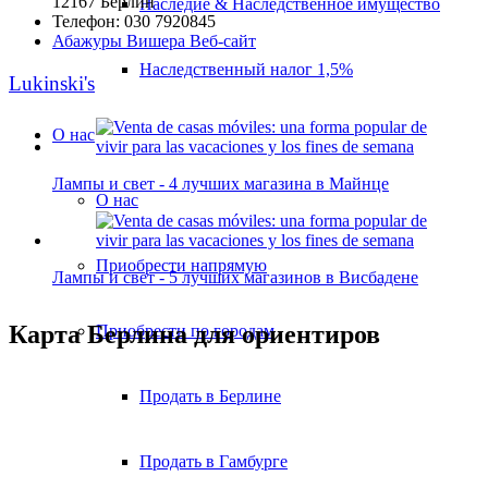
12167 Берлин
Наследие & Наследственное имущество
Телефон: 030 7920845
Абажуры Вишера Веб-сайт
Наследственный налог 1,5%
Lukinski's
О нас
Лампы и свет - 4 лучших магазина в Майнце
О нас
Приобрести напрямую
Лампы и свет - 5 лучших магазинов в Висбадене
Карта Берлина для ориентиров
Приобрести по городам
Продать в Берлине
Продать в Гамбурге