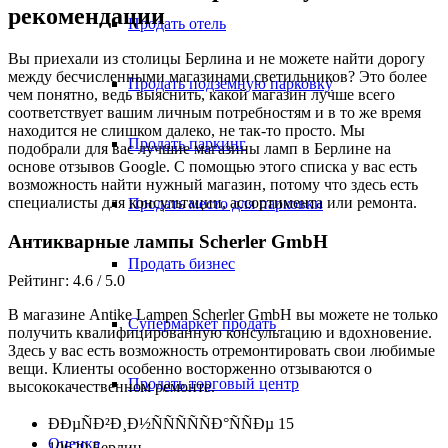
рекомендации
Продать отель
Вы приехали из столицы Берлина и не можете найти дорогу
между бесчисленными магазинами светильников? Это более
Продать подземную парковку
чем понятно, ведь выяснить, какой магазин лучше всего
соответствует вашим личным потребностям и в то же время
находится не слишком далеко, не так-то просто. Мы
Продать паркинг
подобрали для вас лучшие магазины ламп в Берлине на
основе отзывов Google. С помощью этого списка у вас есть
возможность найти нужный магазин, потому что здесь есть
специалисты для консультации, ассортимента или ремонта.
Продать место для парковки
Антикварные лампы Scherler GmbH
Продать бизнес
Рейтинг: 4.6 / 5.0
В магазине Antike Lampen Scherler GmbH вы можете не только
Супермаркет продать
получить квалифицированную консультацию и вдохновение.
Здесь у вас есть возможность отремонтировать свои любимые
вещи. Клиенты особенно восторженно отзываются о
Продать торговый центр
высококачественном ремонте.
ÐÐµÑÐ²Ð¸Ð½ÑÑÑÑÑÐ°ÑÑÐµ 15
Оценка
10629 Берлин