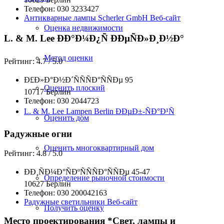
Телефон: 030 3233427
Антикварные лампы Scherler GmbH Веб-сайт
Оценка недвижимости
L. & M. Lee ÐÐ°Ð¼Ð¿Ñ ÐÐµÑÐ»Ð¸Ð½Ð°
Метод оценки
Рейтинг: 4.7 / 5.0
Ð£Ð»Ð°Ð½Ð´ÑÑÑÐ°ÑÑÐµ 95
Оценить плоский
10717 Берлин
Телефон: 030 2044723
L. & M. Lee Lampen Berlin ÐÐµÐ±-ÑÐ°Ð¹Ñ
Оценить дом
Радужные огни
Оценить многоквартирный дом
Рейтинг: 4.8 / 5.0
ÐÐ¸ÑÐ¼Ð°ÑÐºÑÑÑÐ°ÑÑÐµ 45-47
Определение рыночной стоимости
10627 Берлин
Телефон: 030 200042163
Радужные светильники Веб-сайт
Получить оценку
Место проектирования *Свет, лампы и