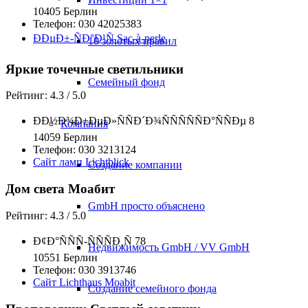
10405 Берлин
Телефон: 030 42025383
ÐÐµÐ±-ÑÐ°Ð¹Ñ Sac-à-perle
10 золотых правил
Яркие точечные светильники
Семейный фонд
Рейтинг: 4.3 / 5.0
ÐÐ½Ð¾Ð±ÐµÐ»ÑÑÐ´Ð¾ÑÑÑÑÑÐ°ÑÑÐµ 8
Компания
14059 Берлин
Телефон: 030 3213124
Сайт ламп Lichtblick
Создание компании
Дом света Моабит
GmbH просто объяснено
Рейтинг: 4.3 / 5.0
Ð¢Ð°ÑÑÑ-ÑÑÑÐ¸Ñ 78
Недвижимость GmbH / VV GmbH
10551 Берлин
Телефон: 030 3913746
Сайт Lichthaus Moabit
Создание семейного фонда