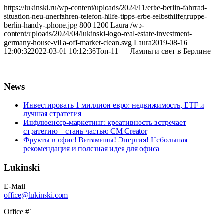
https://lukinski.ru/wp-content/uploads/2024/11/erbe-berlin-fahrrad-
situation-neu-unerfahren-telefon-hilfe-tipps-erbe-selbsthilfegruppe-
berlin-handy-iphone.jpg
800
1200
Laura
/wp-
content/uploads/2024/04/lukinski-logo-real-estate-investment-
germany-house-villa-off-market-clean.svg
Laura
2019-08-16
12:00:32
2022-03-01 10:12:36
Топ-11 — Лампы и свет в Берлине
News
Инвестировать 1 миллион евро: недвижимость, ETF и
лучшая стратегия
Инфлюенсер-маркетинг: креативность встречает
стратегию – стань частью CM Creator
Фрукты в офис! Витамины! Энергия! Небольшая
рекомендация и полезная идея для офиса
Lukinski
E-Mail
office@lukinski.com
Office #1