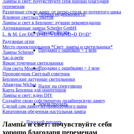
Лампы и свет: почувствуйте себя хорошо благодаря
переменам
Различные стили ламп: от ретро-стиля до потертого шика
Оценка недвижимости
Влияние светлых цветов
Лампы и свет в Берлине: лучшие рекомендации
Антикварные лампы Scherler GmbH
Продать Вилла
L. & M. Lee ÐÐ°Ð¼Ð¿Ñ ÐÐµÑÐ»Ð¸Ð½Ð°
Радужные огни
Место проектирования *Свет, лампы и светильники*
Продажи с ошибкой < 1 млн
Лампы Schirner
Sac-à-perle
Яркие точечные светильники
Продажи с ошибками > 1 млн
Дом света Моабит
Проповедник Светлый советник
Берлинские латунные светильники
Абажуры Wicher
Налог на спекуляции
Карта Берлина для ориентиров
Лампы и свет: идеи DIY
Создайте свою собственную дизайнерскую лампу
Земля продать
Сделай сам лампу из проволочного шара
Креативная обеденная настольная лампа
Плоский
продать
Лампы и свет: почувствуйте себя
хорошо благодаря переменам