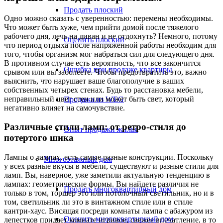
Продать плоский
Одно можно сказать с уверенностью: перемены необходимы.
Что может быть хуже, чем прийти домой после тяжелого
рабочего дня, лечь на диван и не отдохнуть? Немного, потому
Оценить плоский
что период отдыха после напряженной работы необходим для
того, чтобы организм мог набраться сил для следующего дня.
В противном случае есть вероятность, что все закончится
Ошибка при продаже квартиры
срывом или вы заболеете. Чтобы предотвратить это, важно
выяснить, что нарушает ваше благополучие в ваших
собственных четырех стенах. Будь то расстановка мебели,
неправильный цвет стен или может быть свет, который
Продажа из WEG
негативно влияет на самочувствие.
Различные стили ламп: от ретро-стиля до
Опыт продажи жилья
потертого шика
Лампы о лампах, есть самые разные конструкции. Поскольку
Многоэтажный дом
у всех разные вкусы в мебели, существуют и разные стили для
ламп. Вы, наверное, уже заметили актуальную тенденцию в
лампах: геометрические формы. Вы найдете различия не
Продать многоквартирный дом
только в том, торшер это или потолочный светильник, но и в
том, светильник ли это в винтажном стиле или в стиле
кантри-хаус. Висящая посреди комнаты лампа с абажуром из
Оценить многоквартирный дом
лепестков придает комнате игривое, свежее впечатление, в то