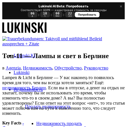
×
Lukinski AI Beta: Попробовать
Соответствует GDPR — кадастровая стоимость за секунды
06
18
00
21
:
:
:
Попробовать
Д
Ч
МИН
СЕК
Топ-11 — Лампы и свет в Берлине
Lukinski KI
в
Agenzia
,
Недвижимость
,
Обустройство
,
Руководство
Lukinski
Lampen & Licht в Берлине — У вас наконец-то появилось
время для того, чем вы всегда хотели заняться? Ещё:
недвижимость Берлин
. Если вы в отпуске, а денег на отдых не
Недвижимость
хватает, почему бы не использовать это время, чтобы
изменить что-то в своем доме? А вы? Вы полностью
удовлетворены? Если ответ на этот вопрос «нет», то эта статья
Продать недвижимость
может помочь вам на пути к выяснению того, что следует
изменить.
Key Facts
-
Недвижимость продать