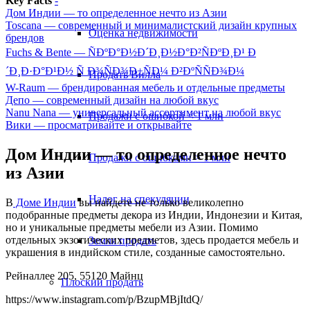
Key Facts
-
Дом Индии — то определенное нечто из Азии
Toscana — современный и минималистский дизайн крупных
Оценка недвижимости
брендов
Fuchs & Bente — ÑÐºÐ°Ð½Ð´Ð¸Ð½Ð°Ð²ÑÐºÐ¸Ð¹ Ð
´Ð¸Ð·Ð°Ð¹Ð½ Ñ Ð¾ÑÐ¾Ð±ÑÐ¼ Ð²ÐºÑÑÐ¾Ð¼
Продать Вилла
W-Raum — брендированная мебель и отдельные предметы
Депо — современный дизайн на любой вкус
Nanu Nana — универсальный ассортимент на любой вкус
Продажи с ошибкой < 1 млн
Вики — просматривайте и открывайте
Дом Индии — то определенное нечто
Продажи с ошибками > 1 млн
из Азии
Налог на спекуляции
В
Доме Индии
вы найдете не только великолепно
подобранные предметы декора из Индии, Индонезии и Китая,
но и уникальные предметы мебели из Азии. Помимо
отдельных экзотических предметов, здесь продается мебель и
Земля продать
украшения в индийском стиле, созданные самостоятельно.
Рейналлее 205, 55120 Майнц
Плоский
продать
https://www.instagram.com/p/BzupMBjItdQ/