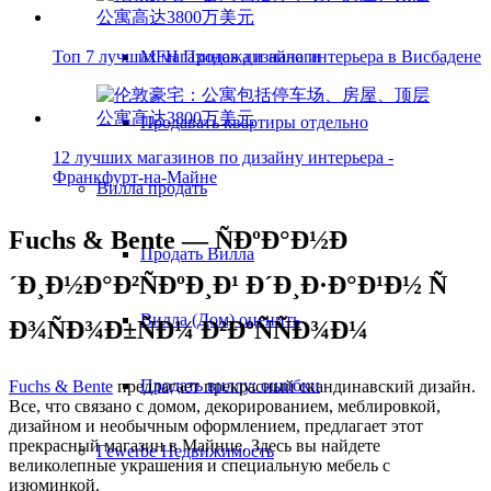
Топ 7 лучших магазинов дизайна интерьера в Висбадене
MFH Продажа и налоги
Продавать квартиры отдельно
12 лучших магазинов по дизайну интерьера -
Франкфурт-на-Майне
Вилла
продать
Fuchs & Bente — ÑÐºÐ°Ð½Ð
Продать Вилла
´Ð¸Ð½Ð°Ð²ÑÐºÐ¸Ð¹ Ð´Ð¸Ð·Ð°Ð¹Ð½ Ñ
Вилла (Дом) оценить
Ð¾ÑÐ¾Ð±ÑÐ¼ Ð²ÐºÑÑÐ¾Ð¼
Продать виллу: ошибки
Fuchs & Bente
предлагает прекрасный скандинавский дизайн.
Все, что связано с домом, декорированием, меблировкой,
дизайном и необычным оформлением, предлагает этот
прекрасный магазин в Майнце. Здесь вы найдете
Гewerbe
Недвижимость
великолепные украшения и специальную мебель с
изюминкой.