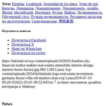
Теги:
Dentista
,
Lookbook
,
Seguridad de los datos
,
Tente de toit
,
Бренды
,
Декорация
,
Декорирование
,
Декорировать
,
дизайн
,
Житьё
,
Индийский
,
Интерьер
,
Кухня
,
Майнц
,
Недвижимость
,
Обеденный стол
,
Пузырь недвижимости
,
Регламент расходов
на эксплуатацию
,
Скандинавская
,
博根豪森
Поделиться записью
Поделиться Facebook
Поделиться X
Share on WhatsApp
Поделиться по почте
https://lukinski.ru/wp-content/uploads/2020/01/london-city-
financial-realtor-makler-real-estates-immobilie-interior-design-
marmor-luxus-luxury.jpg
960
1280
Laura
/wp-
content/uploads/2024/04/lukinski-logo-real-estate-investment-
germany-house-villa-off-market-clean.svg
Laura
2019-07-19
09:29:10
2022-03-01 08:52:04
Топ 7 лучших магазинов дизайна
интерьера в Майнце
News