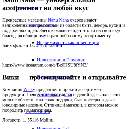
Nanu Nana — универсальный
ассортимент на любой вкус
Инвестиции
Прекрасные магазины
Nanu Nana
очаровывают
Недвижимость
великолепными предметами из области быта, декора, кухни и
подарочных идей. Здесь каждый найдет что-то на свой вкус
благодаря обширному и разнообразному ассортименту.
Недвижимость как инвестиция
Банхофсплац 1а, 55116 Майнц
Инвестиции в Германии
https://www.instagram.com/p/Bz0HSU8iYN3/
Вики — просматривайте и открывайте
Поделись сделкой
Компания
Wicky
предлагает широкий ассортимент
Активный сделка
продукции. Помимо декоративных изделий здесь охвачены
многие области, такие как подарки, быт, постеры и даже
ювелирные изделия. Отличный магазин, в котором можно
побродить по магазинам.
Инвестиции
Лотарстр. 1, 55116 Майнц
Инвестиции 1×1