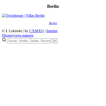
Berlin
Berlin
© ℄ Lukinski | by
CXMXO
|
Imprint
Прокрутить наверх
×