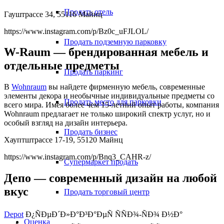
Продать отель
Гауштрассе 34, 55116 Майнц
https://www.instagram.com/p/Bz0c_uFJLOL/
Продать подземную парковку
W-Raum — брендированная мебель и
отдельные предметы
Продать паркинг
В
Wohnraum
вы найдете фирменную мебель, современные
элементы декора и необычные индивидуальные предметы со
Продать место для парковки
всего мира. Имея более чем 15-летний опыт работы, компания
Wohnraum предлагает не только широкий спектр услуг, но и
особый взгляд на дизайн интерьера.
Продать бизнес
Хауптштрассе 17-19, 55120 Майнц
https://www.instagram.com/p/Bnq3_CAHR-z/
Супермаркет продать
Депо — современный дизайн на любой
вкус
Продать торговый центр
Depot
Ð¿ÑÐµÐ´Ð»Ð°Ð³Ð°ÐµÑ ÑÑÐ¾-ÑÐ¾ Ð½Ð°
Оценка