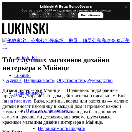
×
Lukinski AI Beta: Попробовать
Соответствует GDPR — кадастровая стоимость за секунды
06
19
37
53
:
:
:
Попробовать
Д
Ч
МИН
СЕК
Lukinski KI
Топ 7 лучших магазинов дизайна
интерьера в Майнце
Lukinski
в
Agenzia
,
Недвижимость
,
Обустройство
,
Руководство
Дизайн интерьера в Майнце — Правильно подобранные
Недвижимость
предметы декора делают дом действительно идеальным. Ещё
на
на главную
. Вазы, картины, ковры или растения — мелкие
детали вносят изюминку в каждый дом и придают каждой
Продать недвижимость
комнате что-то особенное. Чтобы ваш дом был дополнен
самыми красивыми деталями, мы рекомендуем самые
красивые магазины дизайна интерьера в Майнце.
Недвижимость продать