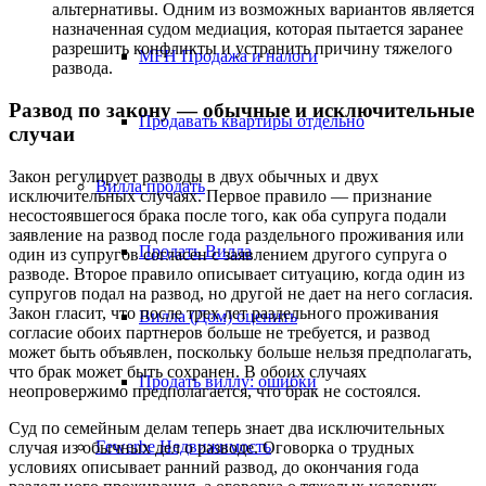
альтернативы. Одним из возможных вариантов является
назначенная судом медиация, которая пытается заранее
разрешить конфликты и устранить причину тяжелого
MFH Продажа и налоги
развода.
Развод по закону — обычные и исключительные
Продавать квартиры отдельно
случаи
Закон регулирует разводы в двух обычных и двух
Вилла
продать
исключительных случаях. Первое правило — признание
несостоявшегося брака после того, как оба супруга подали
заявление на развод после года раздельного проживания или
Продать Вилла
один из супругов согласен с заявлением другого супруга о
разводе. Второе правило описывает ситуацию, когда один из
супругов подал на развод, но другой не дает на него согласия.
Закон гласит, что после трех лет раздельного проживания
Вилла (Дом) оценить
согласие обоих партнеров больше не требуется, и развод
может быть объявлен, поскольку больше нельзя предполагать,
что брак может быть сохранен. В обоих случаях
Продать виллу: ошибки
неопровержимо предполагается, что брак не состоялся.
Суд по семейным делам теперь знает два исключительных
Гewerbe
Недвижимость
случая из обычных дел о разводе. Оговорка о трудных
условиях описывает ранний развод, до окончания года