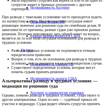
Была нарушена супружеская верность или если один из
супругов живет в брачных отношениях с другим
Недвижимость Холдинг
партнером.
При разводе с тяжелыми условиями часто приходится ходить
по натянутому канату. Индивидуальная ситуация имеет
Правовые формы DE
решающее значение для решения суда по семейным делам. В
зависимости от причины, разные судьи уже приняли разные
решения. Поэтому невозможно дать общий ответ на вопрос,
Разные формы бизнеса в США
является ли та или иная ситуация основанием для развода в
трудных условиях.
Налоги
Развод в трудных условиях не подчиняется точным
юридическим правилам
Вопрос о том, есть ли основания для развода в трудных
условиях, всегда решается в каждом конкретном случае.
Недвижимость Налоги ДЕ
Существуют определенные условия, которые могут
помочь судьям принять решение
Недвижимость налоги США
Альтернативы разводу в трудных условиях —
медиация по решению суда
Холдинг и привилегия упаковки
Однако, помимо развода в трудных условиях, существуют и
другие альтернативы. Один из них — судебный приказ об
участии в медиации. Судья может обязать супругов принять