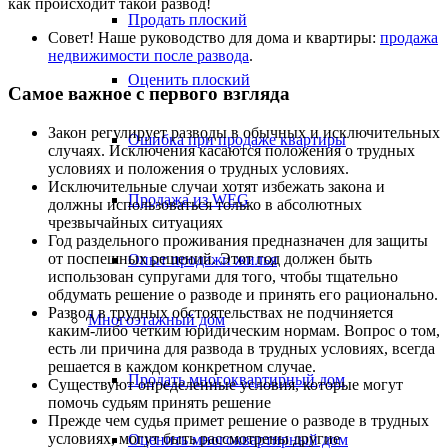
как происходит такой развод!
Продать плоский
Совет! Наше руководство для дома и квартиры:
продажа
недвижимости после развода
.
Оценить плоский
Самое важное с первого взгляда
Закон регулирует разводы в обычных и исключительных
Ошибка при продаже квартиры
случаях. Исключения касаются положения о трудных
условиях и положения о трудных условиях.
Исключительные случаи хотят избежать закона и
Продажа из WEG
должны использоваться только в абсолютных
чрезвычайных ситуациях
Год раздельного проживания предназначен для защиты
от поспешных решений. Этот год должен быть
Опыт продажи жилья
использован супругами для того, чтобы тщательно
обдумать решение о разводе и принять его рационально.
Развод в трудных обстоятельствах не подчиняется
Многоэтажный дом
каким-либо четким юридическим нормам. Вопрос о том,
есть ли причина для развода в трудных условиях, всегда
решается в каждом конкретном случае.
Продать многоквартирный дом
Существуют определенные условия, которые могут
помочь судьям принять решение
Прежде чем судья примет решение о разводе в трудных
условиях, могут быть рассмотрены другие
Оценить многоквартирный дом