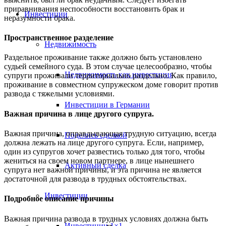
приравнивания неспособности восстановить брак и
Инвестиции
неразумности брака.
Пространственное разделение
Недвижимость
Раздельное проживание также должно быть установлено
судьей семейного суда. В этом случае целесообразно, чтобы
Недвижимость как инвестиция
супруги проживали территориально раздельно. Как правило,
проживание в совместном супружеском доме говорит против
развода с тяжелыми условиями.
Инвестиции в Германии
Важная причина в лице другого супруга.
Важная причина, оправдывающая трудную ситуацию, всегда
Поделись сделкой
должна лежать на лице другого супруга. Если, например,
один из супругов хочет развестись только для того, чтобы
жениться на своем новом партнере, в лице нынешнего
Активный сделка
супруга нет важной причины, и эта причина не является
достаточной для развода в трудных обстоятельствах.
Инвестиции
Подробное описание причины
Важная причина развода в трудных условиях должна быть
Инвестиции 1×1