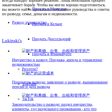
всегда находит хорошее решение. Лишь небольшой процент
заканчивает борьбу. Чтобы вы могли хорошо подготовиться,
Продать в Мюнхене
вы можете найти здесь наши небольшие руководства и советы
по разводу, семье, деньгам и недвижимости.
Развод: руководство
Продать в Кельне
Продать Дюссельдорф
Lukinski's
Продать в Франкфурте
Имущество и развод: Продажа, аренда и управление
недвижимостью
Риэлтор?
Процедура развода: заявление о разводе, выравнивание
YouTube
пенсий и дата развода
TikTok
Законодательство о разводе: раздел имущества,
алименты, год раздельного проживания - кто что