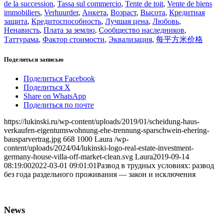
de la succession
,
Tassa sul commercio
,
Tente de toit
,
Vente de biens
immobiliers
,
Verhuurder
,
Анкета
,
Возраст
,
Высота
,
Кредитная
защита
,
Кредитоспособность
,
Лучшая цена
,
Любовь
,
Ненависть
,
Плата за землю
,
Сообщество наследников
,
Таттурама
,
Фактор стоимости
,
Эквализация
,
每平方米价格
Поделиться записью
Поделиться Facebook
Поделиться X
Share on WhatsApp
Поделиться по почте
https://lukinski.ru/wp-content/uploads/2019/01/scheidung-haus-
verkaufen-eigentumswohnung-ehe-trennung-sparschwein-ehering-
bausparvertrag.jpg
668
1000
Laura
/wp-
content/uploads/2024/04/lukinski-logo-real-estate-investment-
germany-house-villa-off-market-clean.svg
Laura
2019-09-14
08:19:00
2022-03-01 09:01:01
Развод в трудных условиях: развод
без года раздельного проживания — закон и исключения
News