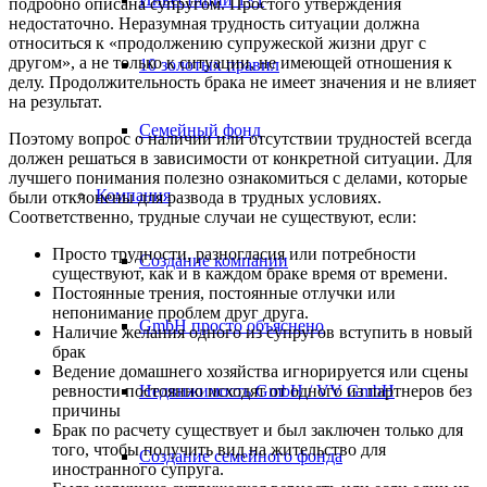
подробно описана супругом. Простого утверждения
недостаточно. Неразумная трудность ситуации должна
относиться к «продолжению супружеской жизни друг с
другом», а не только к ситуации, не имеющей отношения к
10 золотых правил
делу. Продолжительность брака не имеет значения и не влияет
на результат.
Семейный фонд
Поэтому вопрос о наличии или отсутствии трудностей всегда
должен решаться в зависимости от конкретной ситуации. Для
лучшего понимания полезно ознакомиться с делами, которые
Компания
были отклонены для развода в трудных условиях.
Соответственно, трудные случаи не существуют, если:
Просто трудности, разногласия или потребности
Создание компании
существуют, как и в каждом браке время от времени.
Постоянные трения, постоянные отлучки или
непонимание проблем друг друга.
GmbH просто объяснено
Наличие желания одного из супругов вступить в новый
брак
Ведение домашнего хозяйства игнорируется или сцены
ревности постоянно исходят от одного из партнеров без
Недвижимость GmbH / VV GmbH
причины
Брак по расчету существует и был заключен только для
того, чтобы получить вид на жительство для
Создание семейного фонда
иностранного супруга.