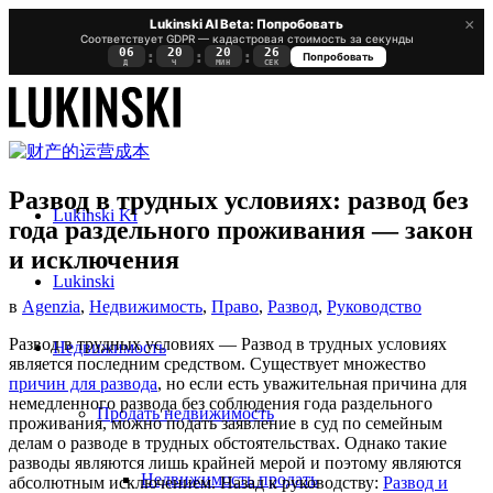
×
Lukinski AI Beta: Попробовать
Соответствует GDPR — кадастровая стоимость за секунды
06
20
20
26
:
:
:
Попробовать
Д
Ч
МИН
СЕК
Развод в трудных условиях: развод без
Lukinski KI
года раздельного проживания — закон
и исключения
Lukinski
в
Agenzia
,
Недвижимость
,
Право
,
Развод
,
Руководство
Развод в трудных условиях — Развод в трудных условиях
Недвижимость
является последним средством. Существует множество
причин для развода
, но если есть уважительная причина для
немедленного развода без соблюдения года раздельного
Продать недвижимость
проживания, можно подать заявление в суд по семейным
делам о разводе в трудных обстоятельствах. Однако такие
разводы являются лишь крайней мерой и поэтому являются
Недвижимость продать
абсолютным исключением. Назад к руководству:
Развод и