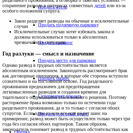
раздельного проживания, а оговорка о тяжелых условиях —
сохранение развода в интересах совместных
детей
или из-за
Продать отель
особого положения супруга.
Закон разделяет разводы на обычные и исключительные
Продать подземную парковку
случаи
Исключительные случаи хотят избежать закона и
должны использоваться только в абсолютных
чрезвычайных ситуациях
Продать паркинг
Год разлуки — смысл и назначение
Продать место для парковки
Однако развод в трудных обстоятельствах является
абсолютным исключением. Законодатель рассматривает брак
как договорные отношения, в которые обе стороны вступили
Продать бизнес
сознательно и на постоянной основе. Год раздельного
проживания предназначен для предотвращения
легкомысленных разводов и создания времени для
Супермаркет продать
тщательного обдумывания этого важного решения. Поэтому
расторжение брака возможно только по истечении года
раздельного проживания, да и то только с согласия обоих
супругов. Если один из них все еще видит шанс на
Продать торговый центр
примирение, развод может быть осуществлен только через три
года без согласия обоих партнеров. Таким образом,
законодатель понимает развод в трудных обстоятельствах как
Оценка