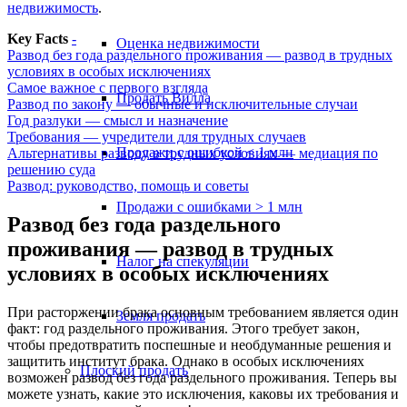
недвижимость
.
Key Facts
-
Оценка недвижимости
Развод без года раздельного проживания — развод в трудных
условиях в особых исключениях
Самое важное с первого взгляда
Продать Вилла
Развод по закону — обычные и исключительные случаи
Год разлуки — смысл и назначение
Требования — учредители для трудных случаев
Продажи с ошибкой < 1 млн
Альтернативы разводу в трудных условиях — медиация по
решению суда
Развод: руководство, помощь и советы
Продажи с ошибками > 1 млн
Развод без года раздельного
проживания — развод в трудных
Налог на спекуляции
условиях в особых исключениях
При расторжении брака основным требованием является один
Земля продать
факт: год раздельного проживания. Этого требует закон,
чтобы предотвратить поспешные и необдуманные решения и
защитить институт брака. Однако в особых исключениях
Плоский
продать
возможен развод без года раздельного проживания. Теперь вы
можете узнать, какие это исключения, каковы их требования и