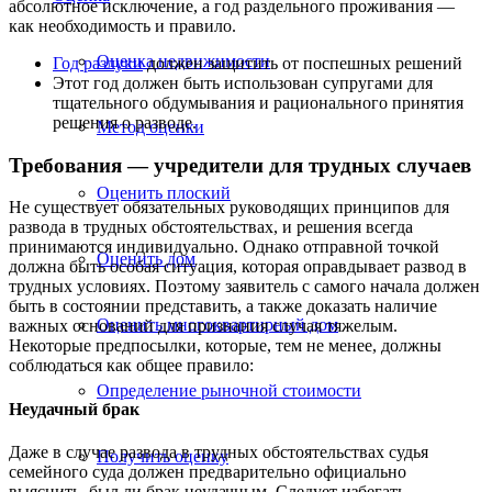
абсолютное исключение, а год раздельного проживания —
как необходимость и правило.
Оценка недвижимости
Год разлуки
должен защитить от поспешных решений
Этот год должен быть использован супругами для
тщательного обдумывания и рационального принятия
решения о разводе.
Метод оценки
Требования — учредители для трудных случаев
Оценить плоский
Не существует обязательных руководящих принципов для
развода в трудных обстоятельствах, и решения всегда
принимаются индивидуально. Однако отправной точкой
Оценить дом
должна быть особая ситуация, которая оправдывает развод в
трудных условиях. Поэтому заявитель с самого начала должен
быть в состоянии представить, а также доказать наличие
Оценить многоквартирный дом
важных оснований для признания случая тяжелым.
Некоторые предпосылки, которые, тем не менее, должны
соблюдаться как общее правило:
Определение рыночной стоимости
Неудачный брак
Даже в случае развода в трудных обстоятельствах судья
Получить оценку
семейного суда должен предварительно официально
выяснить, был ли брак неудачным. Следует избегать