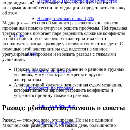
Наследие & Наследственное имущество
индивидуальное или совместное участие в бесплатной
информационной сессии по медиации и представить справку
об этом.
Наследственный налог 1,5%
Медиация — это способ мирного разрешения конфликтов,
призванный помочь супругам решить проблемы. Нейтральная
третья сторона помогает паре разрешить сложные конфликты
О нас
и найти новый путь вперед. Эта альтернатива часто
используется, когда в разводе участвуют совместные дети. С
помощью этой альтернативы суд надеется на мирное
О нас
урегулирование проблем и избежать развода с тяжелыми
условиями.
Прежде чем судья примет решение о разводе в трудных
Приобрести напрямую
условиях, могут быть рассмотрены и другие
альтернативы
Альтернативой является назначенная судом медиация,
Приобрести по городам
которая пытается заранее разрешить конфликты и
устранить причину тяжелого развода.
Продать в Берлине
Развод: руководство, помощь и советы
Развод — сложное дело, это правда. Но вы не одиноки!
Продать в Гамбурге
Многие люди разводятся, и, на самом деле, большинство