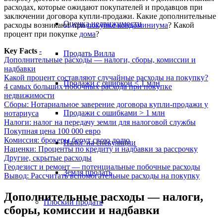
расходах, которые ожидают покупателей и продавцов при
заключении договора купли-продажи. Какие дополнительные
Оценка недвижимости
расходы возникают при
покупке кондоминиума
? Какой
процент при покупке
дома
?
Key Facts
-
Продать Вилла
Дополнительные расходы — налоги, сборы, комиссии и
надбавки
Какой процент составляют случайные расходы на покупку?
Продажи с ошибкой < 1 млн
4 самых больших побочных расхода при покупке
недвижимости
Сборы: Нотариальное заверение договора купли-продажи у
Продажи с ошибками > 1 млн
нотариуса
Налоги: налог на передачу земли для налоговой службы
Покупная цена 100 000 евро
Комиссия: брокеры берут свою долю
Налог на спекуляции
Наценки: Проценты по кредиту и надбавки за рассрочку
Другие, скрытые расходы
Геодезист и ремонт — потенциальные побочные расходы
Земля продать
Вывод: Рассчитать вспомогательные расходы на покупку
Дополнительные расходы — налоги,
Плоский
продать
сборы, комиссии и надбавки