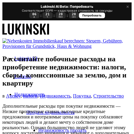
×
Lukinski AI Beta: Попробовать
Соответствует GDPR — кадастровая стоимость за секунды
06
21
28
28
:
:
:
Попробовать
Д
Ч
МИН
СЕК
Рассчитайте побочные расходы на
Lukinski KI
приобретение недвижимости: налоги,
сборы, комиссионные за землю, дом и
Lukinski
квартиру
Недвижимость
в
Agency
,
налоги
,
Недвижимость
,
Покупка
,
Строительство
Дополнительные расходы при покупке недвижимости —
Низкие процентные ставки, выгодные
кредитные
Продать недвижимость
предложения
и неотразимые цены на покупку соблазняют
некоторых людей и делают мечту о собственном доме
реальностью. Однако большинство людей не уделяют этому
Недвижимость продать
вопросу достаточно внимания и забывают о дополнительных