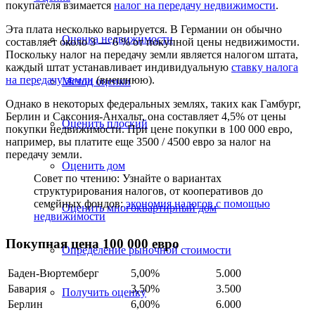
покупателя взимается
налог на передачу недвижимости
.
Эта плата несколько варьируется. В Германии он обычно
Оценка недвижимости
составляет около 3 — 6 % от покупной цены недвижимости.
Поскольку налог на передачу земли является налогом штата,
каждый штат устанавливает индивидуальную
ставку налога
на передачу земли
(внешнюю).
Метод оценки
Однако в некоторых федеральных землях, таких как Гамбург,
Берлин и Саксония-Анхальт, она составляет 4,5% от цены
Оценить плоский
покупки недвижимости. При цене покупки в 100 000 евро,
например,
вы
платите еще 3500 / 4500 евро за налог на
передачу земли.
Оценить дом
Совет по чтению: Узнайте о вариантах
структурирования налогов, от кооперативов до
семейных фондов:
экономия налогов с помощью
Оценить многоквартирный дом
недвижимости
Покупная цена 100 000 евро
Определение рыночной стоимости
Баден-Вюртемберг
5,00%
5.000
Бавария
3,50%
3.500
Получить оценку
Берлин
6,00%
6.000