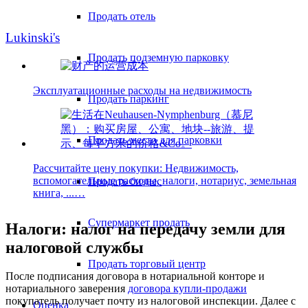
Продать отель
Lukinski's
Продать подземную парковку
Эксплуатационные расходы на недвижимость
Продать паркинг
Продать место для парковки
Рассчитайте цену покупки: Недвижимость,
вспомогательные расходы, налоги, нотариус, земельная
Продать бизнес
книга, ...…
Супермаркет продать
Налоги: налог на передачу земли для
налоговой службы
Продать торговый центр
После подписания договора в нотариальной конторе и
нотариального заверения
договора купли-продажи
покупатель получает почту из налоговой инспекции. Далее с
Оценка