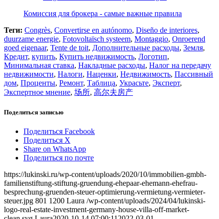
Комиссия для брокера - самые важные правила
Теги:
Congrès
,
Convertirse en autónomo
,
Diseño de interiores
,
duurzame energie
,
Fotovoltaïsch systeem
,
Montaggio
,
Onroerend
goed eigenaar
,
Tente de toit
,
Дополнительные расходы
,
Земля
,
Кредит
,
купить
,
Купить недвижимость
,
Логотип
,
Минимальная ставка
,
Накладные расходы
,
Налог на передачу
недвижимости
,
Налоги
,
Наценки
,
Недвижимость
,
Пассивный
дом
,
Проценты
,
Ремонт
,
Таблица
,
Украсьте
,
Эксперт
,
Экспертное мнение
,
场所
,
高尔夫房产
Поделиться записью
Поделиться Facebook
Поделиться X
Share on WhatsApp
Поделиться по почте
https://lukinski.ru/wp-content/uploads/2020/10/immobilien-gmbh-
familienstiftung-stiftung-gruendung-ehepaar-ehemann-ehefrau-
besprechung-gruenden-steuer-optimierung-vermietung-vermieter-
steuer.jpg
801
1200
Laura
/wp-content/uploads/2024/04/lukinski-
logo-real-estate-investment-germany-house-villa-off-market-
clean.svg
Laura
2020-10-14 07:00:11
2022-03-01