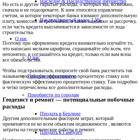
Наследие & Наследственное имущество
Но есть и другие скрытые расходы, о которых вы, возможно,
сначала и не подозреваете. К ним относятся управление
счетом, за которое некоторые банки взимают дополнительную
Наследственный налог 1,5%
плату, комиссии за требование, а также надбавки за рассрочку,
если часть кредита выплачивается в зависимости от хода
строительства.
О нас
Поэтому при оформлении кредита внимательно изучайте то,
что написано мелким шрифтом, спрашивайте обо всем, что
непонятно, и соглашайтесь на кредит, только если вам ясны
О нас
все обязательства.
Чтобы подстраховаться, попросите свой банк рассчитать так
Приобрести напрямую
называемую общую эффективную процентную ставку или
фактическую эффективную процентную ставку. Там подробно
и четко перечислены все дополнительные расходы.
Приобрести по городам
Геодезист и ремонт — потенциальные побочные
расходы
Продать в Берлине
Другим дополнительным фактором затрат, который
применяется не ко всем объектам недвижимости
, являются
затраты на геодезические работы и ремонт.
Продать в Гамбурге