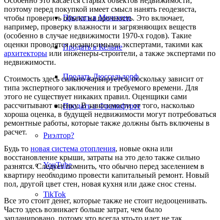
Особенно это касается старых объектов недвижимости,
поэтому перед покупкой имеет смысл нанять геодезиста,
Продать в Мюнхене
чтобы проверить объект на прочность. Это включает,
например, проверку влажности и загрязняющих веществ
(особенно в случае недвижимости 1970-х годов). Такие
оценки проводятся независимыми экспертами, такими как
Продать в Кельне
архитекторы
или инженеры-строители, а также экспертами по
недвижимости.
Продать Дюссельдорф
Стоимость здесь сильно варьируется, поскольку зависит от
типа экспертного заключения и требуемого времени. Для
этого не существует никаких правил. Оценщики сами
рассчитывают оценку. В зависимости от того, насколько
Продать в Франкфурте
хороша оценка, в будущей недвижимости могут потребоваться
ремонтные работы, которые также должны быть включены в
расчет.
Риэлтор?
Будь то
новая система отопления
, новые окна или
восстановление крыши, затраты на это дело также сильно
YouTube
разнятся. Следует помнить, что обычно перед заселением в
квартиру необходимо провести капитальный ремонт. Новый
пол, другой цвет стен, новая кухня или даже снос стены.
TikTok
Все это стоит денег, которые также не стоит недооценивать.
Часто здесь возникает больше затрат, чем было
запланировано, потому что всегда что-то идет не так,