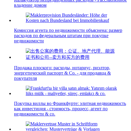
владение домом
Комиссия агента по недвижимости объяснена: размер
расходов по федеральным штатам при покупке
недвижимости
Продажа плоского: расходы, нотариус, риэлтор,
энергетический паспорт & Co. - для продавца &
покупателя
Покупка виллы во Франкфурте: элитная недвижимость
как инвестиция - стоимость, процесс, агент по
недвижимости & co.