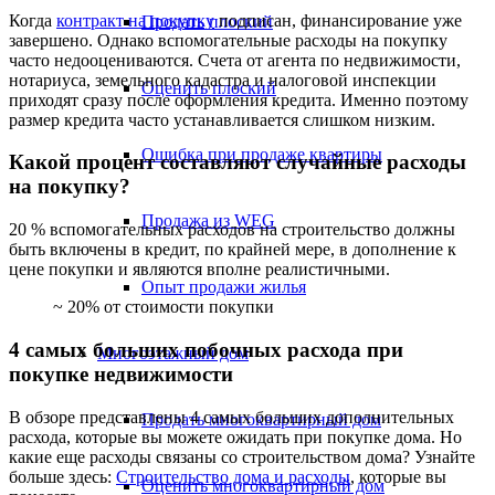
Когда
контракт на покупку
подписан, финансирование уже
Продать плоский
завершено. Однако вспомогательные расходы на покупку
часто недооцениваются. Счета от агента по недвижимости,
нотариуса, земельного кадастра и налоговой инспекции
Оценить плоский
приходят сразу после оформления кредита. Именно поэтому
размер кредита часто устанавливается слишком низким.
Ошибка при продаже квартиры
Какой процент составляют случайные расходы
на покупку?
Продажа из WEG
20 % вспомогательных расходов на строительство должны
быть включены в кредит, по крайней мере, в дополнение к
цене покупки и являются вполне реалистичными.
Опыт продажи жилья
~ 20% от стоимости покупки
4 самых больших побочных расхода при
Многоэтажный дом
покупке недвижимости
В обзоре представлены 4 самых больших дополнительных
Продать многоквартирный дом
расхода, которые вы можете ожидать при покупке дома. Но
какие еще расходы связаны со строительством дома? Узнайте
больше здесь:
Строительство дома и расходы
, которые вы
Оценить многоквартирный дом