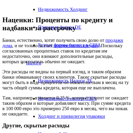
Недвижимость Холдинг
Наценки: Проценты по кредиту и
надбавки за рассрочку
Правовые формы DE
Банки, естественно, хотят получить свою долю от
продажи
Разные формы бизнеса в США
дома
, и не только за счет
процентов по кредиту
. Поскольку
согласованных процентных ставок по кредитам им
недостаточно, они взимают дополнительные расходы,
которых покупатель обычно не ожидает.
Налоги
Эти расходы не видны на первый взгляд, и таким образом
банки обманывают своих клиентов. Такие скрытые расходы
Недвижимость Налоги ДЕ
могут быть в виде процентов по обязательствам в месяц на ту
часть общей суммы кредита, которая еще не выплачена.
Там, например, взимается 0,25 %, которые клиент не ожидает
Недвижимость налоги США
таким образом и которые добавляют массу. При сумме кредита
в 100 000 евро это примерно 250 евро в месяц, чего вы никак
не ожидаете.
Холдинг и привилегия упаковки
Другие, скрытые расходы