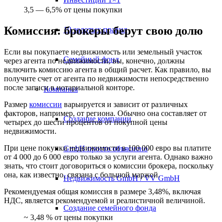
3,5 — 6,5% от цены покупки
Комиссия: брокеры берут свою долю
10 золотых правил
Если вы покупаете недвижимость или земельный участок
Семейный фонд
через агента по недвижимости, вы, конечно, должны
включить комиссию агента в общий расчет. Как правило, вы
получите счет от агента по недвижимости непосредственно
после записи в нотариальной конторе.
Компания
Размер
комиссии
варьируется и зависит от различных
факторов, например, от региона. Обычно она составляет от
Создание компании
четырех до шести процентов от покупной цены
недвижимости.
При цене покупки недвижимости в 100 000 евро
вы
платите
GmbH просто объяснено
от 4 000 до 6 000 евро только за услуги агента. Однако важно
знать, что стоит договориться о комиссии брокера, поскольку
она, как известно, связана с большой маржой.
Недвижимость GmbH / VV GmbH
Рекомендуемая общая комиссия в размере 3,48%, включая
НДС, является рекомендуемой и реалистичной величиной.
Создание семейного фонда
~ 3,48 % от цены покупки