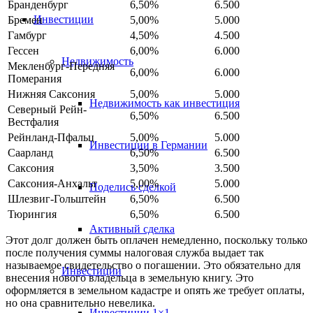
Бранденбург
6,50%
6.500
Инвестиции
Бремен
5,00%
5.000
Гамбург
4,50%
4.500
Гессен
6,00%
6.000
Недвижимость
Мекленбург-Передняя
6,00%
6.000
Померания
Нижняя Саксония
5,00%
5.000
Недвижимость как инвестиция
Северный Рейн-
6,50%
6.500
Вестфалия
Рейнланд-Пфальц
5,00%
5.000
Инвестиции в Германии
Саарланд
6,50%
6.500
Саксония
3,50%
3.500
Саксония-Анхальт
5,00%
5.000
Поделись сделкой
Шлезвиг-Гольштейн
6,50%
6.500
Тюрингия
6,50%
6.500
Активный сделка
Этот долг должен быть оплачен немедленно, поскольку
только
после
получения суммы налоговая служба выдает так
называемое свидетельство о погашении. Это обязательно для
Инвестиции
внесения нового владельца в земельную книгу. Это
оформляется в земельном кадастре и опять же требует оплаты,
но она сравнительно невелика.
Инвестиции 1×1