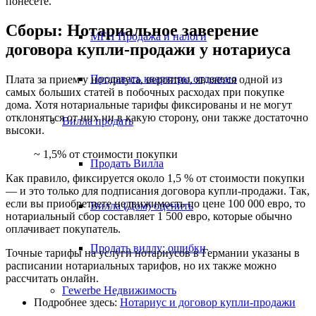
понесете.
Сборы: Нотариальное заверение
MFH Продажа и налоги
договора купли-продажи у нотариуса
Продавать квартиры отдельно
Плата за прием у нотариуса, вероятно, является одной из
самых больших статей в побочных расходах при покупке
дома. Хотя нотариальные тарифы фиксированы и не могут
отклоняться от них ни в какую сторону, они также достаточно
Вилла
продать
высоки.
~ 1,5% от стоимости покупки
Продать Вилла
Как правило, фиксируется около 1,5 % от стоимости покупки
— и это только для подписания договора купли-продажи. Так,
если вы приобретаете недвижимость по цене 100 000 евро, то
Вилла (Дом) оценить
нотариальный сбор составляет 1 500 евро, которые обычно
оплачивает покупатель.
Продать виллу: ошибки
Точные тарифы на услуги нотариусов в Германии указаны в
расписании нотариальных тарифов, но их также можно
рассчитать онлайн.
Гewerbe
Недвижимость
Подробнее здесь:
Нотариус и договор купли-продажи