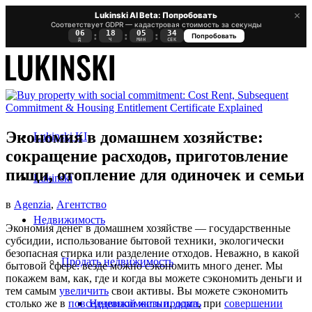
×
Lukinski AI Beta: Попробовать
Соответствует GDPR — кадастровая стоимость за секунды
06
18
05
33
:
:
:
Попробовать
Д
Ч
МИН
СЕК
Экономия в домашнем хозяйстве:
Lukinski KI
сокращение расходов, приготовление
пищи, отопление для одиночек и семьи
Lukinski
в
Agenzia
,
Агентство
Недвижимость
Экономия денег в домашнем хозяйстве — государственные
субсидии, использование бытовой техники, экологически
безопасная стирка или разделение отходов. Неважно, в какой
Продать недвижимость
бытовой сфере: везде можно сэкономить много денег. Мы
покажем вам, как, где и когда вы можете сэкономить деньги и
тем самым
увеличить
свои
активы
. Вы можете сэкономить
Недвижимость продать
столько же в
повседневной жизни
,
дома
, при
совершении