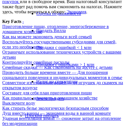
покупок
или в
свободное время
. Ваш налоговый консультант
также будет рад помочь вам сэкономить на налогах. Нажмите
здесь, чтобы вернуться к обзору:
Экономия
.
Оценка недвижимости
Key Facts
-
Приготовление пищи, отопление, энергосбережение в
Продать Вилла
домашнем хозяйстве
Как вы можете экономить деньги всей семьей
Воспользуйтесь государственными субсидиями для семей,
если это необходимо
Продажи с ошибкой < 1 млн
Ограничьте использование технических устройств с вашими
детьми
Контролируйте семейные расходы
Продажи с ошибками > 1 млн
Семейные скидки — Как сэкономить на досуге с детьми
Проводить больше времени вместе — Для поощрения
социального поведения и индивидуальных моментов в семье
Налог на спекуляции
Совместное изготовление вещей — от игрушек до скамеек на
открытом воздухе
Составьте для себя план приготовления пищи
Как правильно экономить в домашнем хозяйстве
Земля продать
Выключите воду
Как стирать белье экологически безопасным способом
Душ вместо ванны — экономия воды в ванной комнате
Плоский
продать
Ударная вентиляция зимой — снижение затрат на отопление
без модернизации