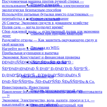
Посудомоечная машина против ручной стирки —
Продать плоский
использование меньшего количества электроэнергии
экологически безопасным способом
Используйте питьевые бутылки вместо пластиковых —
переработка и повторное использование
Оценить плоский
26 Советы: Экономия средств в домашнем хозяйстве
Полив сада — когда подходит время?
Сбор дождевой воды — естественный полив для экономии
Ошибка при продаже квартиры
денег
Разделяйте отходы — Как защитить окружающую среду и
свой кошелек
Продажа из WEG
Нагрейте воду в чайнике
Прибыльная кулинария и выпечка
Экономия: Консультант и финансовая проверка
Опыт продажи жилья
ÐÐ¾Ð½ÑÑÐ¾Ð»ÑÐ½ÑÐµ ÑÐ¿Ð¸ÑÐºÐ¸:
ÑÐºÐ¾Ð½Ð¾Ð¼Ð¸Ñ Ð½Ð° Ð¿Ð¾Ð´Ð¿Ð¸ÑÐºÐ°Ñ ,
Ð¿Ð¾ÐºÑÐ¿ÐºÐ°Ñ , Ð´Ð¾Ð¼Ð°ÑÐ½ÐµÐ¼ Ñ
Многоэтажный дом
Ð¾Ð·ÑÐ¹ÑÑÐ²Ðµ, ÑÐ»ÐµÐºÑÑÐ¸ÑÐµÑÑÐ²Ðµ & Co.
Инвестировать: Инвестиции
Продать многоквартирный дом
Накопление богатства: Недвижимость, акции, криптовалюта
… ?!
Экономия: Электричество, вода, налоги, проезд и т.д. —
накапливайте активы, не работая!
Оценить многоквартирный дом