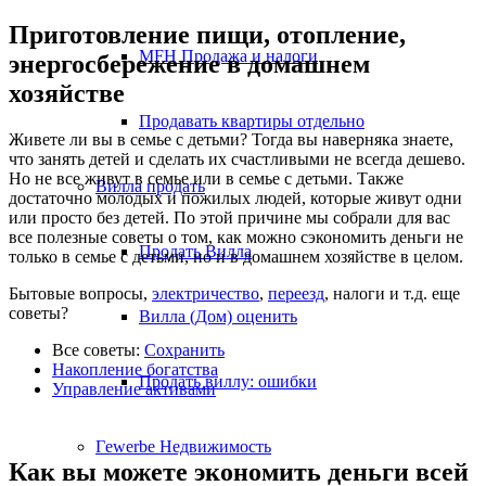
Приготовление пищи, отопление,
MFH Продажа и налоги
энергосбережение в домашнем
хозяйстве
Продавать квартиры отдельно
Живете ли вы в семье с детьми? Тогда вы наверняка знаете,
что занять детей и сделать их счастливыми не всегда дешево.
Но не все живут в семье или в семье с детьми. Также
Вилла
продать
достаточно молодых и пожилых людей, которые живут одни
или просто без детей. По этой причине мы собрали для вас
все полезные советы о том, как можно сэкономить деньги не
Продать Вилла
только в семье с детьми, но и в домашнем хозяйстве в целом.
Бытовые вопросы,
электричество
,
переезд
, налоги и т.д. еще
советы?
Вилла (Дом) оценить
Все советы:
Сохранить
Накопление богатства
Продать виллу: ошибки
Управление активами
Гewerbe
Недвижимость
Как вы можете экономить деньги всей