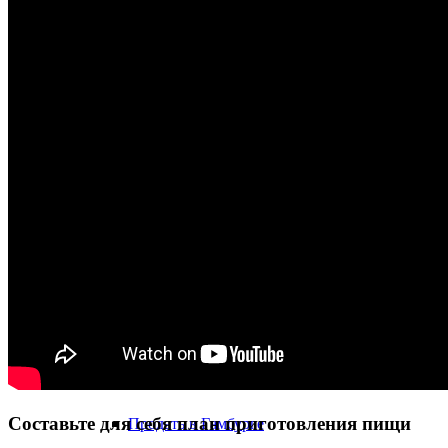
Наследие & Наследственное имущество
Наследственный налог 1,5%
О нас
О нас
Приобрести напрямую
Приобрести по городам
Продать в Берлине
Составьте для себя план приготовления пищи
Продать в Гамбурге