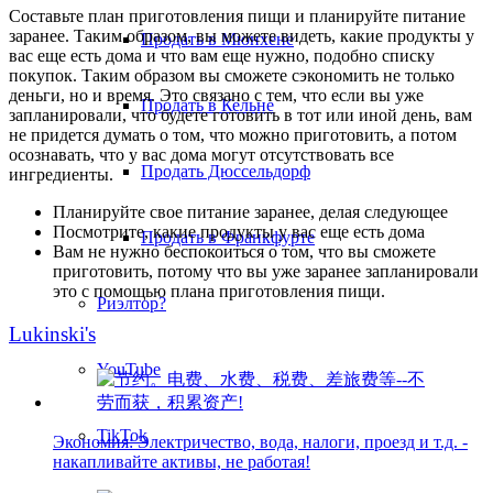
Составьте план приготовления пищи и планируйте питание
заранее. Таким образом, вы можете видеть, какие продукты у
Продать в Мюнхене
вас еще есть дома и что вам еще нужно, подобно списку
покупок. Таким образом вы сможете сэкономить не только
деньги, но и время. Это связано с тем, что если вы уже
Продать в Кельне
запланировали, что будете готовить в тот или иной день, вам
не придется думать о том, что можно приготовить, а потом
осознавать, что у вас дома могут отсутствовать все
Продать Дюссельдорф
ингредиенты.
Планируйте свое питание заранее, делая следующее
Посмотрите, какие продукты у вас еще есть дома
Продать в Франкфурте
Вам не нужно беспокоиться о том, что вы сможете
приготовить, потому что вы уже заранее запланировали
это с помощью плана приготовления пищи.
Риэлтор?
Lukinski's
YouTube
TikTok
Экономия: Электричество, вода, налоги, проезд и т.д. -
накапливайте активы, не работая!