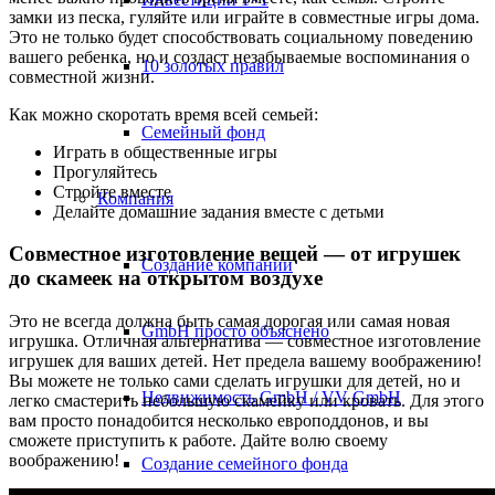
замки из песка, гуляйте или играйте в совместные игры дома.
Это не только будет способствовать социальному поведению
вашего ребенка, но и создаст незабываемые воспоминания о
10 золотых правил
совместной жизни.
Как можно скоротать время всей семьей:
Семейный фонд
Играть в общественные игры
Прогуляйтесь
Стройте вместе
Компания
Делайте домашние задания вместе с детьми
Совместное изготовление вещей — от игрушек
Создание компании
до скамеек на открытом воздухе
Это не всегда должна быть самая дорогая или самая новая
GmbH просто объяснено
игрушка. Отличная альтернатива — совместное изготовление
игрушек для ваших детей. Нет предела вашему воображению!
Вы можете не только сами сделать игрушки для детей, но и
Недвижимость GmbH / VV GmbH
легко смастерить небольшую скамейку или кровать. Для этого
вам просто понадобится несколько европоддонов, и вы
сможете приступить к работе. Дайте волю своему
воображению!
Создание семейного фонда