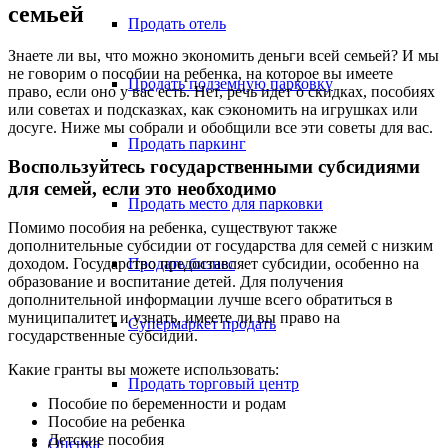
семьей
Продать отель
Знаете ли вы, что можно экономить деньги всей семьей? И мы
не говорим о пособии на ребенка, на которое вы имеете
Продать подземную парковку
право, если оно у вас есть. Нет, речь идет о скидках, пособиях
или советах и подсказках, как сэкономить на игрушках или
досуге. Ниже мы собрали и обобщили все эти советы для вас.
Продать паркинг
Воспользуйтесь государственными субсидиями
для семей, если это необходимо
Продать место для парковки
Помимо пособия на ребенка, существуют также
дополнительные субсидии от государства для семей с низким
Продать бизнес
доходом. Государство предоставляет субсидии, особенно на
образование и воспитание детей. Для получения
дополнительной информации лучше всего обратиться в
муниципалитет и узнать, имеете ли вы право на
Супермаркет продать
государственные субсидии.
Какие гранты вы можете использовать:
Продать торговый центр
Пособие по беременности и родам
Пособие на ребенка
Детские пособия
Оценка