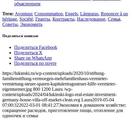
объяснением
Теги:
Avontuur
,
Consommation
,
Engels
,
Lámparas
,
Renoncer à un
héritage
,
Société
,
Гранты
,
Контракты
,
Наследование
,
Семья
,
Советы
,
Экономить
Поделиться записью
Поделиться Facebook
Поделиться X
Share on WhatsApp
Поделиться по почте
https://lukinski.ru/wp-content/uploads/2020/10/stiftung-
familienstiftung-vermoegen-mehrfamilienhaus-vermieter-
vermietung-steuer-sparen-kapitalertragssteuer-hilfe-vermieter-
eigentuemer.jpg
800
1200
Laura
/wp-
content/uploads/2024/04/lukinski-logo-real-estate-investment-
germany-house-villa-off-market-clean.svg
Laura
2019-05-04
07:00:32
2022-03-01 08:41:27
Экономия в домашнем хозяйстве:
сокращение расходов, приготовление пищи, отопление для
одиночек и семьи