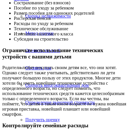
Сострахование (без взносов)
Пособие по уходу за ребенком
Размер пособия для одиноких родителей
Оценка недвижимости
Ристерская пенсия
Расходы по уходу за ребенком
Техническое обслуживание
Метод оценки
Изменение налогового класса
Субсидия на строительство
Ограничьте использование технических
Оценить плоский
устройств с вашими детьми
Родители любят покупать своим детям все, что они хотят.
Оценить дом
Однако следует также учитывать, действительно ли дети
получают большую пользу от этих продуктов. Многие дети
хотели бы иметь новейшие технические устройства с
Оценить многоквартирный дом
определенного возраста, но следует помнить, что
использование технических средств кажется целесообразным
только с определенного возраста. Если вы честны, вы
Определение рыночной стоимости
поймете, что детям в таком юном возрасте не нужна новейшая
игровая приставка, новейший планшет или новейший
смартфон.
Получить оценку
Контролируйте семейные расходы