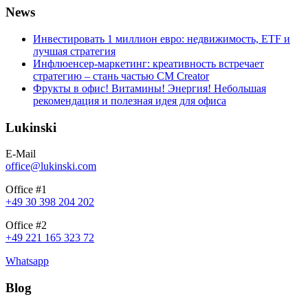
News
Инвестировать 1 миллион евро: недвижимость, ETF и
лучшая стратегия
Инфлюенсер-маркетинг: креативность встречает
стратегию – стань частью CM Creator
Фрукты в офис! Витамины! Энергия! Небольшая
рекомендация и полезная идея для офиса
Lukinski
E-Mail
office@lukinski.com
Office #1
+49 30 398 204 202
Office #2
+49 221 165 323 72
Whatsapp
Blog