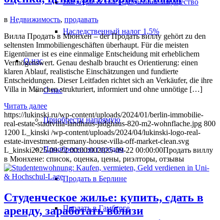
Наследие & Наследственное имущество
в
Недвижимость
,
продавать
Наследственный налог 1,5%
Вилла Продать в Мюнхен – der Продать виллу gehört zu den
seltensten Immobiliengeschäften überhaupt. Für die meisten
Eigentümer ist es eine einmalige Entscheidung mit erheblichem
О нас
Vermögenswert. Genau deshalb braucht es Orientierung: einen
klaren Ablauf, realistische Einschätzungen und fundierte
Entscheidungen. Dieser Leitfaden richtet sich an Verkäufer, die ihre
Villa in München strukturiert, informiert und ohne unnötige […]
О нас
Читать далее
https://lukinski.ru/wp-content/uploads/2024/01/berlin-immobilie-
Приобрести напрямую
real-estate-stadtvilla-landhaus-jadghaus-820-m2-wohnflache.jpg
800
1200
L_kinski
/wp-content/uploads/2024/04/lukinski-logo-real-
estate-investment-germany-house-villa-off-market-clean.svg
Приобрести по городам
L_kinski
2025-09-22 00:00:00
2025-09-22 00:00:00
Продать виллу
в Мюнхене: список, оценка, цены, риэлторы, отзывы
Продать в Берлине
Студенческое жилье: купить, сдать в
Продать в Гамбурге
аренду, заработать вблизи