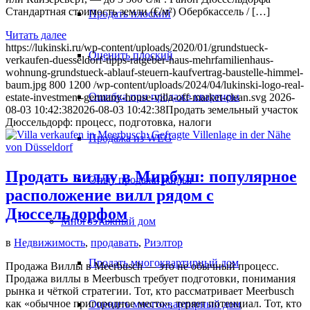
Стандартная стоимость земли (€/м²) Обербкассель / […]
Продать плоский
Читать далее
https://lukinski.ru/wp-content/uploads/2020/01/grundstueck-
Оценить плоский
verkaufen-duesseldorf-tipps-ratgeber-haus-mehrfamilienhaus-
wohnung-grundstueck-ablauf-steuern-kaufvertrag-baustelle-himmel-
baum.jpg
800
1200
/wp-content/uploads/2024/04/lukinski-logo-real-
Ошибка при продаже квартиры
estate-investment-germany-house-villa-off-market-clean.svg
2026-
08-03 10:42:38
2026-08-03 10:42:38
Продать земельный участок
Дюссельдорф: процесс, подготовка, налоги
Продажа из WEG
Продать виллу в Мирбуш: популярное
Опыт продажи жилья
расположение вилл рядом с
Дюссельдорфом
Многоэтажный дом
в
Недвижимость
,
продавать
,
Риэлтор
Продать многоквартирный дом
Продажа Виллы в Meerbusch — это не обычный процесс.
Продажа виллы в Meerbusch требует подготовки, понимания
рынка и чёткой стратегии. Тот, кто рассматривает Meerbusch
как «обычное пригородное место», теряет потенциал. Тот, кто
Оценить многоквартирный дом