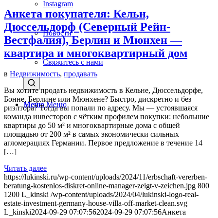
Instagram
Анкета покупателя: Кельн,
Дюссельдорф (Северный Рейн-
Новости
Вестфалия), Берлин и Мюнхен —
квартира и многоквартирный дом
Свяжитесь с нами
в
Недвижимость
,
продавать
Вы хотите продать недвижимость в Кельне, Дюссельдорфе,
Бонне, Берлине или Мюнхене? Быстро, дискретно и без
Меню
Меню
риэлтора? Тогда вы попали по адресу. Мы — устоявшаяся
команда инвесторов с чётким профилем покупки: небольшие
квартиры до 50 м² и многоквартирные дома с общей
площадью от 200 м² в самых экономически сильных
агломерациях Германии. Первое предложение в течение 14
[…]
Читать далее
https://lukinski.ru/wp-content/uploads/2024/11/erbschaft-vererben-
beratung-kostenlos-diskret-online-manager-zeigt-v-zeichen.jpg
800
1200
L_kinski
/wp-content/uploads/2024/04/lukinski-logo-real-
estate-investment-germany-house-villa-off-market-clean.svg
L_kinski
2024-09-29 07:07:56
2024-09-29 07:07:56
Анкета