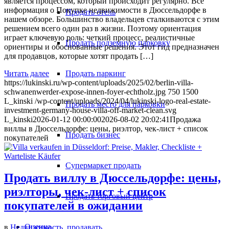
является процессом, который происходит регулярно. Все
информация о Покупке недвижимости в Дюссельдорфе в
Продать отель
нашем обзоре. Большинство владельцев сталкиваются с этим
решением всего один раз в жизни. Поэтому ориентация
играет ключевую роль: четкий процесс, реалистичные
Продать подземную парковку
ориентиры и обоснованные решения. Этот гид предназначен
для продавцов, которые хотят продать […]
Продать паркинг
Читать далее
https://lukinski.ru/wp-content/uploads/2025/02/berlin-villa-
schwanenwerder-expose-innen-foyer-echtholz.jpg
750
1500
L_kinski
/wp-content/uploads/2024/04/lukinski-logo-real-estate-
Продать место для парковки
investment-germany-house-villa-off-market-clean.svg
L_kinski
2026-01-12 00:00:00
2026-08-02 20:02:41
Продажа
виллы в Дюссельдорфе: цены, риэлтор, чек-лист + список
Продать бизнес
покупателей
Супермаркет продать
Продать виллу в Дюссельдорфе: цены,
риэлторы, чек-лист + список
Продать торговый центр
покупателей в ожидании
Оценка
в
Недвижимость
,
продавать