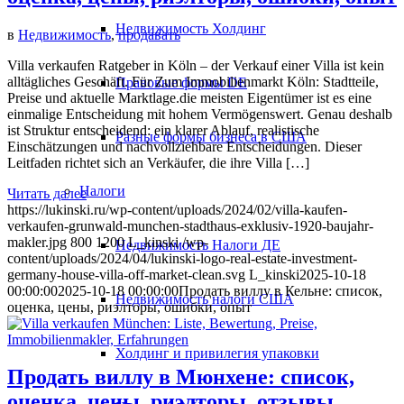
Недвижимость Холдинг
в
Недвижимость
,
продавать
Villa verkaufen Ratgeber in Köln – der Verkauf einer Villa ist kein
alltägliches Geschäft. Für Zum Immobilienmarkt Köln: Stadtteile,
Правовые формы DE
Preise und aktuelle Marktlage.die meisten Eigentümer ist es eine
einmalige Entscheidung mit hohem Vermögenswert. Genau deshalb
ist Struktur entscheidend: ein klarer Ablauf, realistische
Разные формы бизнеса в США
Einschätzungen und nachvollziehbare Entscheidungen. Dieser
Leitfaden richtet sich an Verkäufer, die ihre Villa […]
Налоги
Читать далее
https://lukinski.ru/wp-content/uploads/2024/02/villa-kaufen-
verkaufen-grunwald-munchen-stadthaus-exklusiv-1920-baujahr-
makler.jpg
800
1200
L_kinski
/wp-
Недвижимость Налоги ДЕ
content/uploads/2024/04/lukinski-logo-real-estate-investment-
germany-house-villa-off-market-clean.svg
L_kinski
2025-10-18
00:00:00
2025-10-18 00:00:00
Продать виллу в Кельне: список,
Недвижимость налоги США
оценка, цены, риэлторы, ошибки, опыт
Холдинг и привилегия упаковки
Продать виллу в Мюнхене: список,
оценка, цены, риэлторы, отзывы