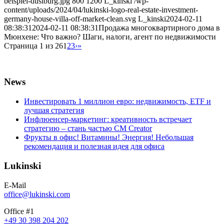
beispiel-dusiburg.jpg
800
1200
L_kinski
/wp-
content/uploads/2024/04/lukinski-logo-real-estate-investment-
germany-house-villa-off-market-clean.svg
L_kinski
2024-02-11
08:38:31
2024-02-11 08:38:31
Продажа многоквартирного дома в
Мюнхене: Что важно? Шаги, налоги, агент по недвижимости
Страница 1 из 26
1
2
3
›
»
News
Инвестировать 1 миллион евро: недвижимость, ETF и
лучшая стратегия
Инфлюенсер-маркетинг: креативность встречает
стратегию – стань частью CM Creator
Фрукты в офис! Витамины! Энергия! Небольшая
рекомендация и полезная идея для офиса
Lukinski
E-Mail
office@lukinski.com
Office #1
+49 30 398 204 202