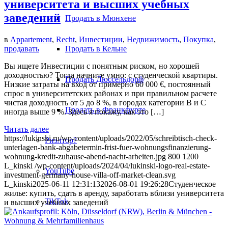
университета и высших учебных
заведений
Продать в Мюнхене
в
Appartement
,
Recht
,
Инвестиции
,
Недвижимость
,
Покупка
,
Продать в Кельне
продавать
Вы ищете Инвестиции с понятным риском, но хорошей
доходностью? Тогда начните умно: с студенческой квартиры.
Продать Дюссельдорф
Низкие затраты на вход от примерно 60 000 €, постоянный
спрос в университетских районах и при правильном расчете
чистая доходность от 5 до 8 %, в городах категории B и C
Продать в Франкфурте
иногда выше 9 %. Здесь я покажу, как это […]
Читать далее
https://lukinski.ru/wp-content/uploads/2022/05/schreibtisch-check-
Риэлтор?
unterlagen-bank-abgabetermin-frist-fuer-wohnungsfinanzierung-
wohnung-kredit-zuhause-abend-nacht-arbeiten.jpg
800
1200
L_kinski
/wp-content/uploads/2024/04/lukinski-logo-real-estate-
YouTube
investment-germany-house-villa-off-market-clean.svg
L_kinski
2025-06-11 12:31:13
2026-08-01 19:26:28
Студенческое
жилье: купить, сдать в аренду, заработать вблизи университета
TikTok
и высших учебных заведений