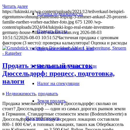
Читать далее
https://lukinski.ru/wp-content/uploads/2021/12/teilverkauf-beispiel-
Оценка недвижимости
eigentumswohnung-plattenbau-leipzig-3-zimmer-ankauf-20-prozent-
familie-ruether-vorher-nachher-foto.jpg
675
1200
/wp-
content/uploads/2024/04/lukinski-logo-real-estate-investment-
Продать Вилла
germany-house-villa-off-market-clean.svg
2026-08-03
10:51:52
2026-08-03 10:51:52
Частичная продажа с ценовым
фактором (3 место): проверка калькулятора! Оценка и расходы
Продажи с ошибкой < 1 млн
Продать земельный участок
Продажи с ошибками > 1 млн
Дюссельдорф: процесс, подготовка,
налоги
Налог на спекуляции
в
Недвижимость
,
продавать
Земля продать
Продажа земельного участка в Дюссельдорфе: сколько он
стоит? Дюссельдорф — один из самых дорогих рынков земли
в Германии. Стандартные стоимости земли (Bodenrichtwerte) в
Плоский
продать
Дюссельдорфе в 2026 году в средних локациях составляли
800–1 800 €/м², в топовых локациях, таких как Обербкассель
или Кайзерсверт, — до 3 500 €/м². Район Дюссельдорфа