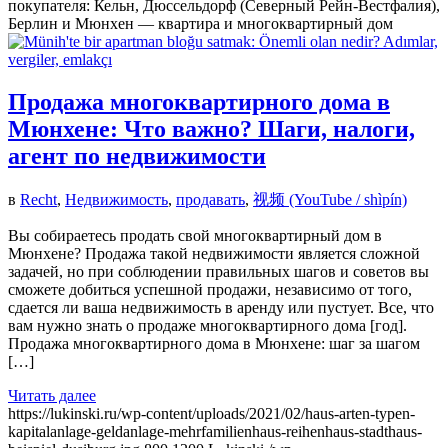
покупателя: Кельн, Дюссельдорф (Северный Рейн-Вестфалия),
Берлин и Мюнхен — квартира и многоквартирный дом
Продажа многоквартирного дома в
Мюнхене: Что важно? Шаги, налоги,
агент по недвижимости
в
Recht
,
Недвижимость
,
продавать
,
视频 (YouTube / shìpín)
Вы собираетесь продать свой многоквартирный дом в
Мюнхене? Продажа такой недвижимости является сложной
задачей, но при соблюдении правильных шагов и советов вы
сможете добиться успешной продажи, независимо от того,
сдается ли ваша недвижимость в аренду или пустует. Все, что
вам нужно знать о продаже многоквартирного дома [год].
Продажа многоквартирного дома в Мюнхене: шаг за шагом
[…]
Читать далее
https://lukinski.ru/wp-content/uploads/2021/02/haus-arten-typen-
kapitalanlage-geldanlage-mehrfamilienhaus-reihenhaus-stadthaus-