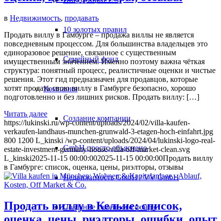
в
Недвижимость
,
продавать
10 золотых правил
Продать виллу в Гамбурге – продажа виллы не является
повседневным процессом. Для большинства владельцев это
единоразовое решение, связанное с существенным
Семейный фонд
имущественным значением. Именно поэтому важна чёткая
структура: понятный процесс, реалистичные оценки и чистые
решения. Этот гид предназначен для продавцов, которые
хотят продать свою виллу в Гамбурге безопасно, хорошо
Компания
подготовленно и без лишних рисков. Продать виллу: […]
Читать далее
Создание компании
https://lukinski.ru/wp-content/uploads/2024/02/villa-kaufen-
verkaufen-landhaus-munchen-grunwald-3-etagen-hoch-einfahrt.jpg
800
1200
L_kinski
/wp-content/uploads/2024/04/lukinski-logo-real-
GmbH просто объяснено
estate-investment-germany-house-villa-off-market-clean.svg
L_kinski
2025-11-15 00:00:00
2025-11-15 00:00:00
Продать виллу
в Гамбурге: список, оценка, цены, риэлторы, отзывы
Недвижимость GmbH / VV GmbH
Продать виллу в Кельне: список,
Создание семейного фонда
оценка, цены, риэлторы, ошибки, опыт