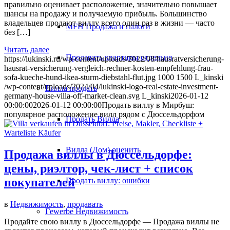
правильно оценивает расположение, значительно повышает
шансы на продажу и получаемую прибыль. Большинство
владельцев продают виллу всего один раз в жизни — часто
MFH Продажа и налоги
без […]
Читать далее
Продавать квартиры отдельно
https://lukinski.ru/wp-content/uploads/2022/08/hausratversicherung-
hausrat-versicherung-vergleich-rechner-kosten-empfehlung-frau-
sofa-kueche-hund-ikea-sturm-diebstahl-flut.jpg
1000
1500
L_kinski
/wp-content/uploads/2024/04/lukinski-logo-real-estate-investment-
Вилла
продать
germany-house-villa-off-market-clean.svg
L_kinski
2026-01-12
00:00:00
2026-01-12 00:00:00
Продать виллу в Мирбуш:
популярное расположение вилл рядом с Дюссельдорфом
Продать Вилла
Вилла (Дом) оценить
Продажа виллы в Дюссельдорфе:
цены, риэлтор, чек-лист + список
покупателей
Продать виллу: ошибки
в
Недвижимость
,
продавать
Гewerbe
Недвижимость
Продайте свою виллу в Дюссельдорфе — Продажа виллы не