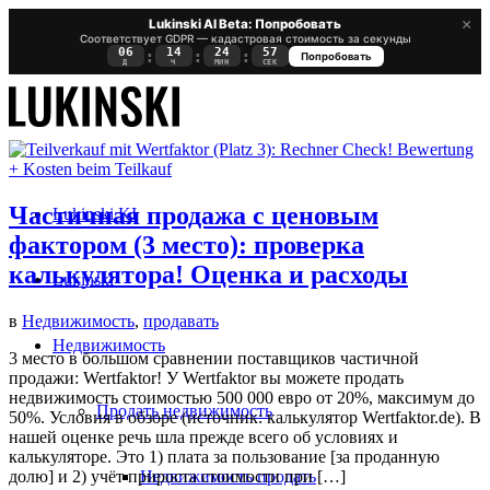
×
Lukinski AI Beta: Попробовать
Соответствует GDPR — кадастровая стоимость за секунды
06
14
24
56
:
:
:
Попробовать
Д
Ч
МИН
СЕК
Частичная продажа с ценовым
Lukinski KI
фактором (3 место): проверка
калькулятора! Оценка и расходы
Lukinski
в
Недвижимость
,
продавать
Недвижимость
3 место в большом сравнении поставщиков частичной
продажи: Wertfaktor! У Wertfaktor вы можете продать
недвижимость стоимостью 500 000 евро от 20%, максимум до
Продать недвижимость
50%. Условия в обзоре (источник: калькулятор Wertfaktor.de). В
нашей оценке речь шла прежде всего об условиях и
калькуляторе. Это 1) плата за пользование [за проданную
Недвижимость продать
долю] и 2) учёт прироста стоимости при […]