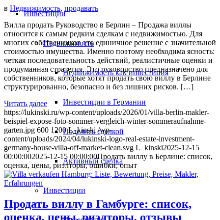
в
Недвижимость
,
продавать
Инвестиции
Вилла продать Руководство в Берлин – Продажа виллы
относится к самым редким сделкам с недвижимостью. Для
многих собственников это единичное решение с значительной
Недвижимость
стоимостью имущества. Именно поэтому необходима ясность:
четкая последовательность действий, реалистичные оценки и
продуманная стратегия. Это руководство предназначено для
Недвижимость как инвестиция
собственников, которые хотят продать свою виллу в Берлине
структурированно, безопасно и без лишних рисков. […]
Инвестиции в Германии
Читать далее
https://lukinski.ru/wp-content/uploads/2026/01/villa-berlin-makler-
beispiel-expose-foto-sommer-vergleich-winter-sommeraufnahme-
garten.jpg
600
1200
L_kinski
/wp-
Поделись сделкой
content/uploads/2024/04/lukinski-logo-real-estate-investment-
germany-house-villa-off-market-clean.svg
L_kinski
2025-12-15
00:00:00
2025-12-15 00:00:00
Продать виллу в Берлине: список,
Активный сделка
оценка, цены, риэлторы, ошибки, опыт
Инвестиции
Продать виллу в Гамбурге: список,
оценка, цены, риэлторы, отзывы
Инвестиции 1×1