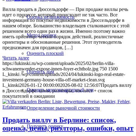
Вилла продать в Дюссельдорфе — При продаже виллы речь
идет о процессе, который происходит не так часто. Все
Оценка недвижимости
информация по покупке недвижимости в Дюссельдорфе в
нашем обзоре. Большинство владельцев сталкиваются с этой
решением всего один раз в жизни. Именно поэтому важно
Метод оценки
иметь ориентир: четкий порядок действий, реалистичные
ориентиры и обоснованные решения. Этот путеводитель
предназначен для продавцов, […]
Оценить плоский
Читать далее
https://lukinski.ru/wp-content/uploads/2025/02/berlin-villa-
schwanenwerder-expose-innen-foyer-echtholz.jpg
750
1500
Оценить дом
L_kinski
/wp-content/uploads/2024/04/lukinski-logo-real-estate-
investment-germany-house-villa-off-market-clean.svg
L_kinski
2026-01-12 00:00:00
2026-08-02 12:56:07
Продать виллу
Оценить многоквартирный дом
в Дюссельдорфе: цены, риэлторы, чек-лист + список
покупателей в ожидании
Определение рыночной стоимости
Продать виллу в Берлине: список,
Получить оценку
оценка, цены, риэлторы, ошибки, опыт