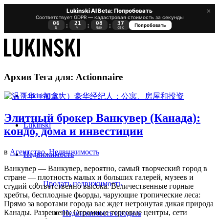
×
Lukinski AI Beta: Попробовать
Соответствует GDPR — кадастровая стоимость за секунды
06
21
08
36
:
:
:
Попробовать
Д
Ч
МИН
СЕК
Архив Тега для:
Actionnaire
Lukinski KI
Элитный брокер Ванкувер (Канада):
Lukinski
кондо, дома и инвестиции
в
Агентство
,
Недвижимость
Недвижимость
Ванкувер — Ванкувер, вероятно, самый творческий город в
стране — плотность малых и больших галерей, музеев и
Продать недвижимость
студий соответственно высока. Величественные горные
хребты, бесплодные фьорды, чарующие тропические леса:
Прямо за воротами города вас ждет нетронутая дикая природа
Канады. Разрешено: Огромные торговые центры, сети
Недвижимость продать