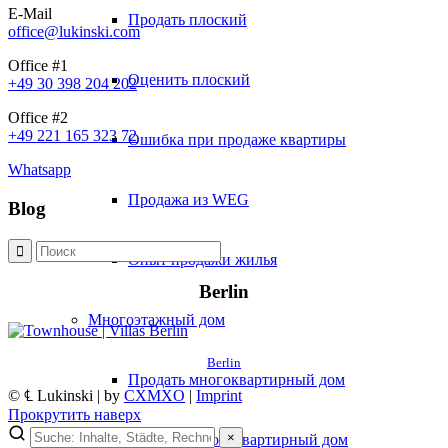
E-Mail
Продать плоский
office@lukinski.com
Office #1
Оценить плоский
+49 30 398 204 202
Office #2
+49 221 165 323 72
Ошибка при продаже квартиры
Whatsapp
Продажа из WEG
Blog
Опыт продажи жилья
Berlin
Многоэтажный дом
Berlin
Продать многоквартирный дом
© ℄ Lukinski | by
CXMXO
|
Imprint
Прокрутить наверх
×
Оценить многоквартирный дом