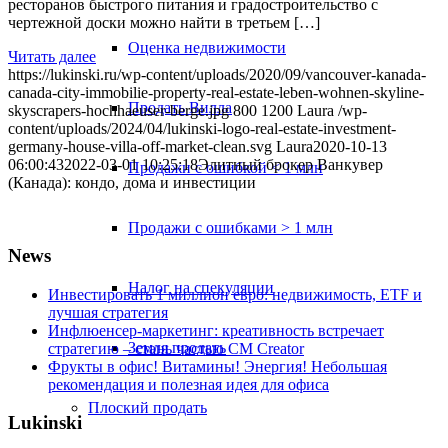
ресторанов быстрого питания и градостроительство с
чертежной доски можно найти в третьем […]
Оценка недвижимости
Читать далее
https://lukinski.ru/wp-content/uploads/2020/09/vancouver-kanada-
canada-city-immobilie-property-real-estate-leben-wohnen-skyline-
Продать Вилла
skyscrapers-hochhaeuser-berge.jpg
800
1200
Laura
/wp-
content/uploads/2024/04/lukinski-logo-real-estate-investment-
germany-house-villa-off-market-clean.svg
Laura
2020-10-13
06:00:43
2022-03-01 10:25:18
Элитный брокер Ванкувер
Продажи с ошибкой < 1 млн
(Канада): кондо, дома и инвестиции
Продажи с ошибками > 1 млн
News
Налог на спекуляции
Инвестировать 1 миллион евро: недвижимость, ETF и
лучшая стратегия
Инфлюенсер-маркетинг: креативность встречает
Земля продать
стратегию – стань частью CM Creator
Фрукты в офис! Витамины! Энергия! Небольшая
рекомендация и полезная идея для офиса
Плоский
продать
Lukinski