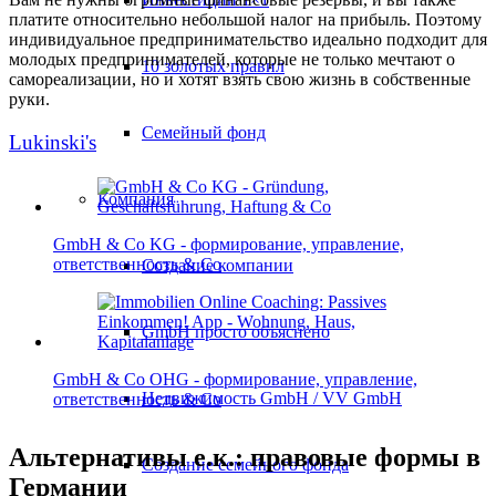
платите относительно небольшой налог на прибыль. Поэтому
индивидуальное предпринимательство идеально подходит для
молодых предпринимателей, которые не только мечтают о
10 золотых правил
самореализации, но и хотят взять свою жизнь в собственные
руки.
Семейный фонд
Lukinski's
Компания
GmbH & Co KG - формирование, управление,
ответственность & Co
Создание компании
GmbH просто объяснено
GmbH & Co OHG - формирование, управление,
Недвижимость GmbH / VV GmbH
ответственность & Co
Альтернативы е.к.: правовые формы в
Создание семейного фонда
Германии