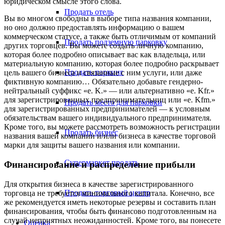
юридическом смысле этого слова.
Продать отель
Вы во многом свободны в выборе типа названия компании,
но оно должно предоставлять информацию о вашем
коммерческом статусе, а также быть отличимым от компаний
Продать подземную парковку
других торговцев. Вы можете создать личную компанию,
которая более подробно описывает вас как владельца, или
материальную компанию, которая более подробно раскрывает
Продать паркинг
цель вашего бизнеса и связанные с ним услуги, или даже
фиктивную компанию… Обязательно добавьте гендерно-
нейтральный суффикс «e. K.» — или альтернативно «e. Kfr.»
для зарегистрированных предпринимательниц или «e. Kfm.»
Продать место для парковки
для зарегистрированных предпринимателей — к условным
обязательствам вашего индивидуального предпринимателя.
Кроме того, вы можете рассмотреть возможность регистрации
Продать бизнес
названия вашей компании и/или бизнеса в качестве торговой
марки для защиты вашего названия или компании.
Супермаркет продать
Финансирование и распределение прибыли
Для открытия бизнеса в качестве зарегистрированного
Продать торговый центр
торговца не требуется минимального капитала. Конечно, все
же рекомендуется иметь некоторые резервы и составить план
финансирования, чтобы быть финансово подготовленным на
случай неприятных неожиданностей. Кроме того, вы понесете
Оценка