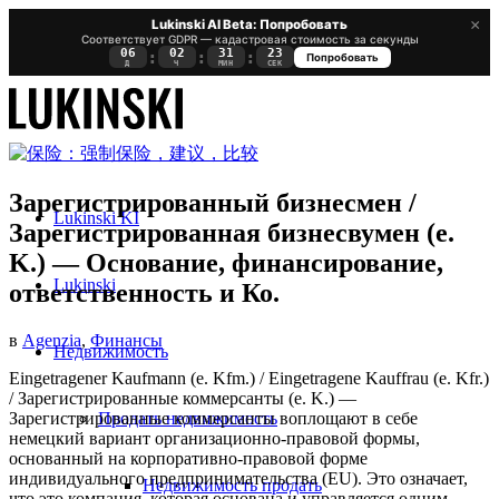
×
Lukinski AI Beta: Попробовать
Соответствует GDPR — кадастровая стоимость за секунды
06
02
31
23
:
:
:
Попробовать
Д
Ч
МИН
СЕК
Зарегистрированный бизнесмен /
Lukinski KI
Зарегистрированная бизнесвумен (e.
K.) — Основание, финансирование,
Lukinski
ответственность и Ко.
в
Agenzia
,
Финансы
Недвижимость
Eingetragener Kaufmann (e. Kfm.) / Eingetragene Kauffrau (e. Kfr.)
/ Зарегистрированные коммерсанты (e. K.) —
Продать недвижимость
Зарегистрированные коммерсанты воплощают в себе
немецкий вариант организационно-правовой формы,
основанный на корпоративно-правовой форме
индивидуального предпринимательства (EU). Это означает,
Недвижимость продать
что это компания, которая основана и управляется одним