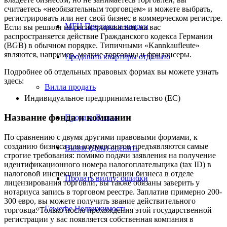
считаетесь «необязательным торговцем» и можете выбрать,
регистрировать или нет свой бизнес в коммерческом регистре.
MFH Продажа и налоги
Если вы решили не регистрироваться, на вас
распространяется действие Гражданского кодекса Германии
(BGB) в обычном порядке. Типичными «Kannkaufleute»
являются, например, мелкие торговцы и фрилансеры.
Продавать квартиры отдельно
Подробнее об отдельных правовых формах вы можете узнать
здесь:
Вилла
продать
Индивидуальное предпринимательство (ЕС)
Название фонда и компании
Продать Вилла
По сравнению с двумя другими правовыми формами, к
созданию бизнеса для коммерсантов предъявляются самые
Вилла (Дом) оценить
строгие требования: помимо подачи заявления на получение
идентификационного номера налогоплательщика (tax ID) в
налоговой инспекции и регистрации бизнеса в отделе
Продать виллу: ошибки
лицензирования торговли, вы также обязаны заверить у
нотариуса запись в торговом реестре. Заплатив примерно 200-
300 евро, вы можете получить звание действительного
Гewerbe
Недвижимость
торговца. Только после прохождения этой государственной
регистрации у вас появляется собственная компания в