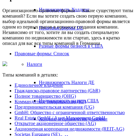
Недвижимость Холдинг
Организационно-правовые формы — Какие существуют типы
компаний? Если вы хотите создать свою первую компанию,
выбор идеальной организационно-правовой формы является
одним из первых шагов в процессе создания компании.
Правовые формы DE
Независимо от того, хотите ли вы создать специальную
компанию по недвижимости или стартап, здесь я кратко
описал для вас все типы компаний в Германии.
Разные формы бизнеса в США
Правовые формы: Список
Налоги
Типы компаний в деталях:
Недвижимость Налоги ДЕ
Единоличное владение
Гражданско-правовое партнерство (GbR)
Полное товарищество (OHG)
Недвижимость налоги США
Коммандитное товарищество (КГ)
Предпринимательская компания (UG)
GmbH: Общество с ограниченной ответственностью
Real Estate GmbH / Asset Management GmbH
Холдинг и привилегия упаковки
Открытое акционерное общество (AG)
Акционерная корпорация недвижимости (REIT-AG)
Societas Europaea (SE)