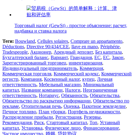
Торговый налог (GewSt) - простое объяснение: расчет,
надбавка и ставка налога
Теги:
Bouwland
,
Cellules solaires
,
Comprare un appartamento
,
Déductions
,
Directive 90/434/CEE
,
llave en mano
,
Périphérie
,
Tradespeople
,
Акционер
,
Арендный депозит
,
Без капитала
,
Бухгалтерский баланс
,
Вариант
,
Грандация
,
ЕС
,
ЕС
,
Закон
,
Зарегистрированный торговец
,
инвентаризация
,
Индивидуальный предприниматель
,
Коммерция
,
Коммерческая торговля
,
Коммерческий кодекс
,
Коммерческий
регистр
,
Компания
,
Косвенный налог
,
купец
,
Личная
ответственность
,
Мебельный магазин
,
Минимальный
капитал
,
Название компании
,
Налоги
,
Неограниченная
ответственность
,
Нотариус
,
Обязанность
,
Обязательства
,
Обязательство по раскрытию информации
,
Обязательство по
рекламе
,
Отопительная печь
,
Оценка
,
Пахотное земледелие
,
Печное топливо
,
План уборки
,
Портфель недвижимости
,
Распределение прибыли
,
Регистрация
,
Резервы
,
Рекомендация
,
Риск
,
Стартовый капитал
,
Топ
,
Уставный
капитал
,
Установка
,
Физическое лицо
,
Финансирование
,
Частное имущество
,
婚姻
,
贷款协议