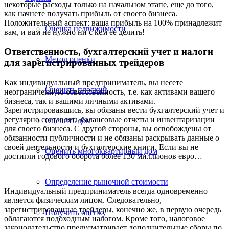
некоторые расходы только на начальном этапе, еще до того,
как начнете получать прибыль от своего бизнеса.
Положительный аспект: ваша прибыль на 100% принадлежит
Оценка недвижимости
вам, и вам не нужно ни с кем ее делить!
Ответственность, бухгалтерский учет и налоги
Метод оценки
для зарегистрированных трейдеров
Как индивидуальный предприниматель, вы несете
Оценить плоский
неограниченную ответственность, т.е. как активами вашего
бизнеса, так и вашими личными активами.
Зарегистрировавшись, вы обязаны вести бухгалтерский учет и
регулярно составлять балансовые отчеты и инвентаризации
Оценить дом
для своего бизнеса. С другой стороны, вы освобождены от
обязанности публичности и не обязаны раскрывать данные о
своей деятельности и бухгалтерские книги. Если вы не
Оценить многоквартирный дом
достигли годового оборота более 130 миллионов евро…
Определение рыночной стоимости
Индивидуальный предприниматель всегда одновременно
является физическим лицом. Следовательно,
зарегистрированные трейдеры, конечно же, в первую очередь
Получить оценку
облагаются подоходным налогом. Кроме того, налоговое
законодательство предусматривает дополнительные сборы по