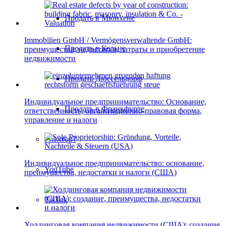
Продать в Мюнхене
Immobilien GmbH / Vermögensverwaltende GmbH:
Продать в Кельне
преимущества, недостатки, затраты и приобретение
недвижимости
Продать Дюссельдорф
Индивидуальное предпринимательство: Основание,
Продать в Франкфурте
ответственность, организационно-правовая форма,
управление и налоги
Риэлтор?
Индивидуальное предпринимательство: основание,
YouTube
преимущества, недостатки и налоги (США)
TikTok
Холдинговая компания недвижимости (США): создание,