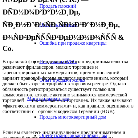
Продать плоский
ÐÑÐ½Ð¾Ð²Ð°Ð½Ð¸Ðµ,
ÑÐ¸Ð½Ð°Ð½ÑÐ¸ÑÐ¾Ð²Ð°Ð½Ð¸Ðµ,
Оценить плоский
Ð¾ÑÐ²ÐµÑÑÑÐ²ÐµÐ½Ð½Ð¾ÑÑÑ &
Ошибка при продаже квартиры
Co.
В правовой форме индивидуального предпринимательства
Продажа из WEG
различают фрилансеров, мелких торговцев и
зарегистрированных коммерсантов, причем последний
вариант правовой формы является единственным, который
Опыт продажи жилья
должен быть зарегистрирован в торговом реестре. Однако
обязанность регистрироваться существует только для
коммерсантов, которые активно занимаются коммерческой
Многоэтажный дом
торговлей — так называемых торговцев. Их также называют
«фактическими коммерсантами» и, как правило, оценивают в
соответствии с Торговым кодексом Германии (HGB).
Продать многоквартирный дом
Если вы являетесь индивидуальным предпринимателем и
Оценить многоквартирный дом
владеете бизнесом, но не занимаетесь торговлей, вы