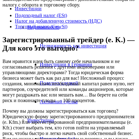
налогу с оборота и торговому сбору.
Инвестиции
Подоходный налог (ESt)
Налог на добавленную стоимость (НДС)
Торговый налог (GewSt)
Недвижимость
Зарегистрированный трейдер (e. K.) —
Недвижимость как инвестиция
Для кого это выгодно?
Вам нравится идея быть самому себе начальником и не
Инвестиции в Германии
согласовывать решения с другими акционерами или
управляющими директорами? Тогда юридическая форма
бизнеса может быть как раз для вас! Несложный процесс
Поделись сделкой
создания, минимально необходимый капитал равен нулю, нет
партнеров, соучредителей или команды акционеров, которые
могут раздражать вас или мешать вам… Вы берете на себя
риск и пожинаете плоды — 100 процентов.
Активный сделка
Почему вы должны зарегистрироваться как торговец?
Юридическую форму зарегистрированного предпринимателя
Инвестиции
(e. Kfm.) или зарегистрированной предпринимательницы (e.
Kfr.) стоит выбрать тем, кто готов пойти на управляемый
риск, чтобы быстро и легко начать свой собственный бизнес.
Инвестиции 1×1
Вам не нужны огромные финансовые резервы, и вы также