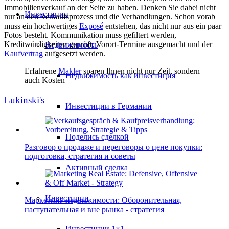
Immobilienverkauf an der Seite zu haben. Denken Sie dabei nicht
Инвестиции
nur an den Verkaufsprozess und die Verhandlungen. Schon vorab
muss ein hochwertiges
Exposé
entstehen, das nicht nur aus ein paar
Fotos besteht. Kommunikation muss gefiltert werden,
Kreditwürdigkeiten geprüft, Vorort-Termine ausgemacht und der
Недвижимость
Kaufvertrag
aufgesetzt werden.
Erfahrene
Makler
sparen Ihnen nicht nur Zeit, sondern
Недвижимость как инвестиция
auch Kosten
Lukinski's
Инвестиции в Германии
Поделись сделкой
Разговор о продаже и переговоры о цене покупки:
подготовка, стратегия и советы
Активный сделка
Инвестиции
Маркетинг недвижимости: Оборонительная,
наступательная и вне рынка - стратегия
Инвестиции 1×1