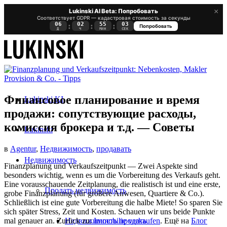
×
Lukinski AI Beta: Попробовать
Соответствует GDPR — кадастровая стоимость за секунды
06
02
55
03
:
:
:
Попробовать
Д
Ч
МИН
СЕК
Финансовое планирование и время
Lukinski KI
продажи: сопутствующие расходы,
комиссия брокера и т.д. — Советы
Lukinski
в
Agentur
,
Недвижимость
,
продавать
Недвижимость
Finanzplanung und Verkaufszeitpunkt — Zwei Aspekte sind
besonders wichtig, wenn es um die Vorbereitung des Verkaufs geht.
Eine vorausschauende Zeitplanung, die realistisch ist und eine erste,
Продать недвижимость
grobe Finanzplanung (für größere Anwesen, Quartiere & Co.).
Schließlich ist eine gute Vorbereitung die halbe Miete! So sparen Sie
sich später Stress, Zeit und Kosten. Schauen wir uns beide Punkte
Недвижимость продать
mal genauer an. Zurück zu:
Immobilie verkaufen
. Ещё на
Блог