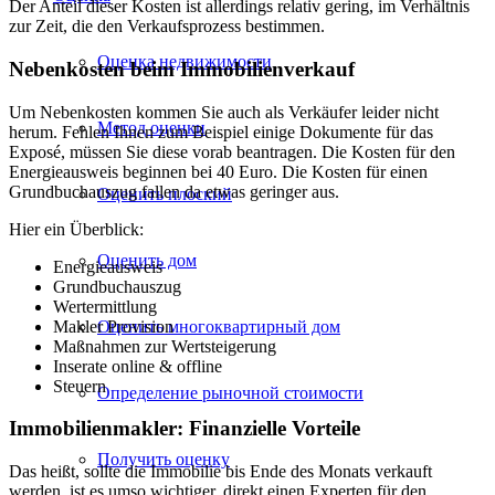
Der Anteil dieser Kosten ist allerdings relativ gering, im Verhältnis
zur Zeit, die den Verkaufsprozess bestimmen.
Оценка недвижимости
Nebenkosten beim Immobilienverkauf
Um Nebenkosten kommen Sie auch als Verkäufer leider nicht
Метод оценки
herum. Fehlen Ihnen zum Beispiel einige Dokumente für das
Exposé, müssen Sie diese vorab beantragen. Die Kosten für den
Energieausweis beginnen bei 40 Euro. Die Kosten für einen
Grundbuchauszug fallen da etwas geringer aus.
Оценить плоский
Hier ein Überblick:
Оценить дом
Energieausweis
Grundbuchauszug
Wertermittlung
Оценить многоквартирный дом
Makler Provision
Maßnahmen zur Wertsteigerung
Inserate online & offline
Steuern
Определение рыночной стоимости
Immobilienmakler: Finanzielle Vorteile
Получить оценку
Das heißt, sollte die Immobilie bis Ende des Monats verkauft
werden, ist es umso wichtiger, direkt einen Experten für den