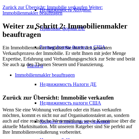
Zurück zur Übersicht: Immobilie verkaufen
Weiter:
Недвижимость Холдинг
Immobilienmakler beauftragen
Weiter zu Schritt 2: Immobilienmakler
Правовые формы DE
beauftragen
Разные формы бизнеса в США
Ein Immobilienmakler begleitet Sie durch den gesamten
Verkaufsprozess der Immobilie. Er steht Ihnen mit jeder Menge
Expertise, Erfahrung und Verhandlungsgeschick zur Seite und berät
Sie auch zu den Themen Steuern und Finanzierung.
Налоги
Immobilienmakler beauftragen
Недвижимость Налоги ДЕ
Zurück zur Übersicht: Immobilie verkaufen
Недвижимость налоги США
Wenn Sie eine Wohnung verkaufen oder ein Haus verkaufen
möchten, kommt es nicht nur auf Organisationstalent an, sondern
auch auf eine realistische Wertermittlung, sowie Kenntnisse über die
Холдинг и привилегия упаковки
aktuelle Marktsituation. Mit unserem Ratgeber sind Sie perfekt auf
Ihre Immobilienveräußerung vorbereitet.