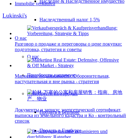
Наследие & Наследственное имущество
Immobilie verkaufen
Lukinski's
Наследственный налог 1,5%
О нас
Разговор о продаже и переговоры о цене покупки:
подготовка, стратегия и советы
О нас
Приобрести напрямую
Маркетинг недвижимости: Оборонительная,
наступательная и вне рынка - стратегия
Приобрести по городам
Документы и записи: энергетический сертификат,
Продать в Берлине
выписка из земельного кадастра и Ко - контрольный
список
Продать в Гамбурге