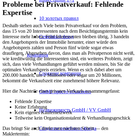
Probleme bei Privatverkauf: Fehlende
Expertise
10 золотых правил
Deshalb stehen auch Viele beim Privatverkauf vor dem Problem,
dass 15 von 20 Interessenten nach dem Besichtigungstermin kein
Семейный фонд
Interesse mehr haben. Fünf Interessenten bleiben übrig, 3 handeln
den Angebotspreis der Immobilie herunter, einer würde den
Angebotspreis zahlen und Person fünf würde sogar etwas
drauflegen. Abgesehen davon, dass man als Privatperson nicht weiß,
Компания
wie kreditwürdig die Interessenten sind, ein weiteres Problem, zeigt
sich, dass viele Verhandlungen geführt werden müssen, bis Sie die
optimalen Verkaufspreis erzielen. Wenn es sich dabei aber um
Создание компании
200.000 handelt, um 2 Millionen oder sogar um 20 Millionen,
bekommt die Verkaufszeit eine zunehmend höhere Relevanz.
Hier die Nachteile eines privaten Verkaufs zusammengefasst:
GmbH просто объяснено
Fehlende Expertise
Keine Erfahrung
Недвижимость GmbH / VV GmbH
Kein eigenes Käufernetzwerk
Teilweise kein Organisationstalent & Verhandlungsgeschick
Создание семейного фонда
Das bringt Sie auch direkt zum nächsten Schritt — den
Maklertermin: