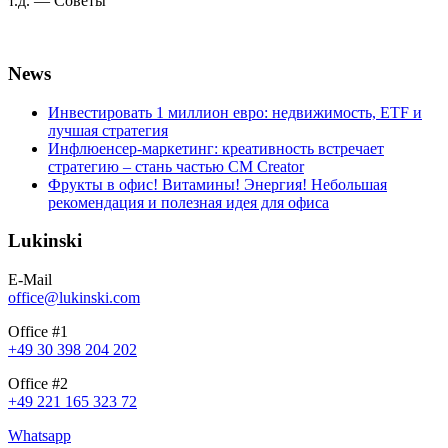
т.д. — Советы
News
Инвестировать 1 миллион евро: недвижимость, ETF и
лучшая стратегия
Инфлюенсер-маркетинг: креативность встречает
стратегию – стань частью CM Creator
Фрукты в офис! Витамины! Энергия! Небольшая
рекомендация и полезная идея для офиса
Lukinski
E-Mail
office@lukinski.com
Office #1
+49 30 398 204 202
Office #2
+49 221 165 323 72
Whatsapp