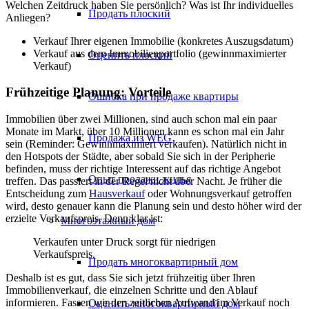
Welchen Zeitdruck haben Sie persönlich? Was ist Ihr individuelles
Продать плоский
Anliegen?
Verkauf Ihrer eigenen Immobilie (konkretes Auszugsdatum)
Verkauf aus dem Immobilienportfolio (gewinnmaximierter
Оценить плоский
Verkauf)
Frühzeitige Planung: Vorteile
Ошибка при продаже квартиры
Immobilien über zwei Millionen, sind auch schon mal ein paar
Monate im Markt, über 10 Millionen kann es schon mal ein Jahr
Продажа из WEG
sein (Reminder: Gewinnmaximiert verkaufen). Natürlich nicht in
den Hotspots der Städte, aber sobald Sie sich in der Peripherie
befinden, muss der richtige Interessent auf das richtige Angebot
Опыт продажи жилья
treffen. Das passiert in der Regel nicht über Nacht. Je früher die
Entscheidung zum
Hausverkauf
oder Wohnungsverkauf getroffen
wird, desto genauer kann die Planung sein und desto höher wird der
erzielte Verkaufspreis. Denn klar ist:
Многоэтажный дом
Verkaufen unter Druck sorgt für niedrigen
Verkaufspreis.
Продать многоквартирный дом
Deshalb ist es gut, dass Sie sich jetzt frühzeitig über Ihren
Immobilienverkauf, die einzelnen Schritte und den Ablauf
informieren. Fassen wir den zeitlichen Aufwand im Verkauf noch
Оценить многоквартирный дом