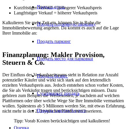
Продать отель
Kurzfristiger Verkauf = geringerer Verkaufspreis
Langfristiger Verkauf = höherer Verkaufspreis
Kalkulieren Sie mehr Zeit ein, können Sie in Ruhe die
Продать подземную парковку
Immobilienbewertung angehen. Da kommt es auch auf die Lage
Ihrer Immobilie an:
Продать паркинг
Finanzplanung: Makler Provision,
Продать место для парковки
Steuern & Co.
Der Einfluss des Verkaufszeitraums steht in Relation zur Anzahl
Продать бизнес
potenzieller Käufer und wirkt sich stark auf den letztendlich
erzielten Verkaufspreis aus. Jedoch entstehen schon vorher Kosten,
die Sie als Verkäufer tragen und berücksichtigen müssen. Dazu
Супермаркет продать
gehören zum Beispiel die Werbekosten, je nachdem auf welchen
Plattformen oder über welche Wege Sie Ihre Immobilie vermarkten
wollen. Spätestens ab 5 Millionen werden Sie, mit etwas Erfahrung,
Продать торговый центр
nicht mehr in den 2, 3 typischen Plattformen inserieren.
Tipp: Vorab Kosten berücksichtigen und kalkulieren!
Оценка