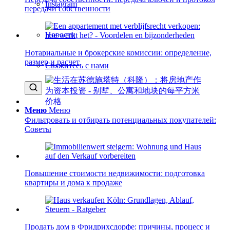
Instagram
передачи собственности
Новости
Нотариальные и брокерские комиссии: определение,
размер и расчет
Свяжитесь с нами
Меню
Меню
Фильтровать и отбирать потенциальных покупателей:
Советы
Повышение стоимости недвижимости: подготовка
квартиры и дома к продаже
Продать дом в Фридрихсдорфе: причины, процесс и