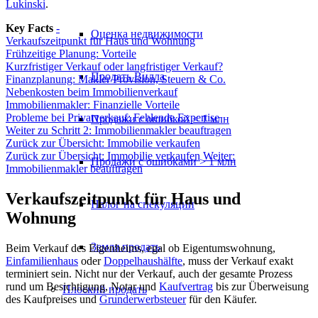
Lukinski
.
Key Facts
-
Оценка недвижимости
Verkaufszeitpunkt für Haus und Wohnung
Frühzeitige Planung: Vorteile
Kurzfristiger Verkauf oder langfristiger Verkauf?
Продать Вилла
Finanzplanung: Makler Provision, Steuern & Co.
Nebenkosten beim Immobilienverkauf
Immobilienmakler: Finanzielle Vorteile
Probleme bei Privatverkauf: Fehlende Expertise
Продажи с ошибкой < 1 млн
Weiter zu Schritt 2: Immobilienmakler beauftragen
Zurück zur Übersicht: Immobilie verkaufen
Zurück zur Übersicht: Immobilie verkaufen
Weiter:
Продажи с ошибками > 1 млн
Immobilienmakler beauftragen
Verkaufszeitpunkt für Haus und
Налог на спекуляции
Wohnung
Земля продать
Beim Verkauf des Eigenheims, egal ob Eigentumswohnung,
Einfamilienhaus
oder
Doppelhaushälfte
, muss der Verkauf exakt
terminiert sein. Nicht nur der Verkauf, auch der gesamte Prozess
rund um Besichtigung, Notar und
Kaufvertrag
bis zur Überweisung
Плоский
продать
des Kaufpreises und
Grunderwerbsteuer
für den Käufer.