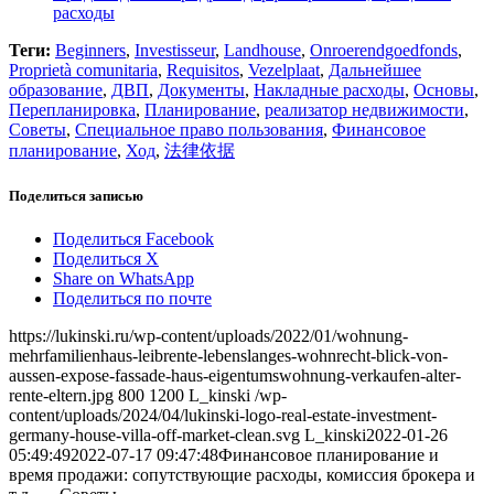
расходы
Теги:
Beginners
,
Investisseur
,
Landhouse
,
Onroerendgoedfonds
,
Proprietà comunitaria
,
Requisitos
,
Vezelplaat
,
Дальнейшее
образование
,
ДВП
,
Документы
,
Накладные расходы
,
Основы
,
Перепланировка
,
Планирование
,
реализатор недвижимости
,
Советы
,
Специальное право пользования
,
Финансовое
планирование
,
Ход
,
法律依据
Поделиться записью
Поделиться Facebook
Поделиться X
Share on WhatsApp
Поделиться по почте
https://lukinski.ru/wp-content/uploads/2022/01/wohnung-
mehrfamilienhaus-leibrente-lebenslanges-wohnrecht-blick-von-
aussen-expose-fassade-haus-eigentumswohnung-verkaufen-alter-
rente-eltern.jpg
800
1200
L_kinski
/wp-
content/uploads/2024/04/lukinski-logo-real-estate-investment-
germany-house-villa-off-market-clean.svg
L_kinski
2022-01-26
05:49:49
2022-07-17 09:47:48
Финансовое планирование и
время продажи: сопутствующие расходы, комиссия брокера и