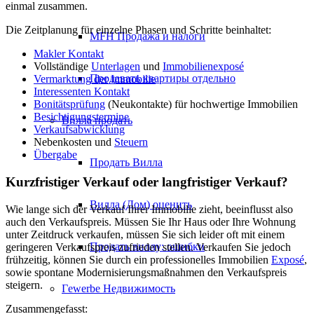
einmal zusammen.
Die Zeitplanung für einzelne Phasen und Schritte beinhaltet:
MFH Продажа и налоги
Makler Kontakt
Vollständige
Unterlagen
und
Immobilienexposé
Продавать квартиры отдельно
Vermarktung der Immobilie
Interessenten Kontakt
Bonitätsprüfung
(Neukontakte) für hochwertige Immobilien
Besichtigungstermine
Вилла
продать
Verkaufsabwicklung
Nebenkosten und
Steuern
Übergabe
Продать Вилла
Kurzfristiger Verkauf oder langfristiger Verkauf?
Вилла (Дом) оценить
Wie lange sich der Verkauf Ihrer Immobilie zieht, beeinflusst also
auch den Verkaufspreis. Müssen Sie Ihr Haus oder Ihre Wohnung
unter Zeitdruck verkaufen, müssen Sie sich leider oft mit einem
Продать виллу: ошибки
geringeren Verkaufspreis zufrieden stellen. Verkaufen Sie jedoch
frühzeitig, können Sie durch ein professionelles Immobilien
Exposé
,
sowie spontane Modernisierungsmaßnahmen den Verkaufspreis
steigern.
Гewerbe
Недвижимость
Zusammengefasst: