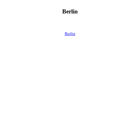
Berlin
Berlin
 direkt ins Postfach.