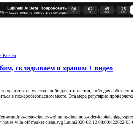
Lukinski AI Beta: Попробовать
06
02
45
25
:
:
:
PR — кадастровая стоимость за секунды
Д
Ч
МИН
СЕК
убим, складываем и храним + видео
о хранятся на участке, либо для отопления, либо для собственн
иться в пожаробезопасном месте. Эта мера регулярно проверяетс
uefen-grundriss-erste-eigene-wohnung-eigennutz-oder-kapitalanlage-spr
-house-villa-off-market-clean.svg
Laura
2020-02-12 08:00:42
2022-03-