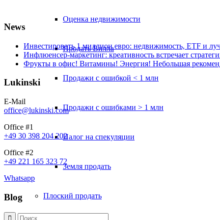
Оценка недвижимости
News
Инвестировать 1 миллион евро: недвижимость, ETF и луч
Продать Вилла
Инфлюенсер-маркетинг: креативность встречает стратеги
Фрукты в офис! Витамины! Энергия! Небольшая рекоменд
Продажи с ошибкой < 1 млн
Lukinski
E-Mail
Продажи с ошибками > 1 млн
office@lukinski.com
Office #1
+49 30 398 204 202
Налог на спекуляции
Office #2
+49 221 165 323 72
Земля продать
Whatsapp
Плоский
продать
Blog