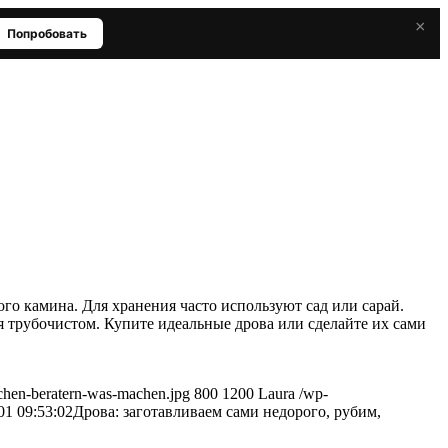
×
Попробовать
ого камина. Для хранения часто используют сад или сарай.
я трубочистом. Купите идеальные дрова или сделайте их сами
echen-beratern-was-machen.jpg
800
1200
Laura
/wp-
01 09:53:02
Дрова: заготавливаем сами недорого, рубим,