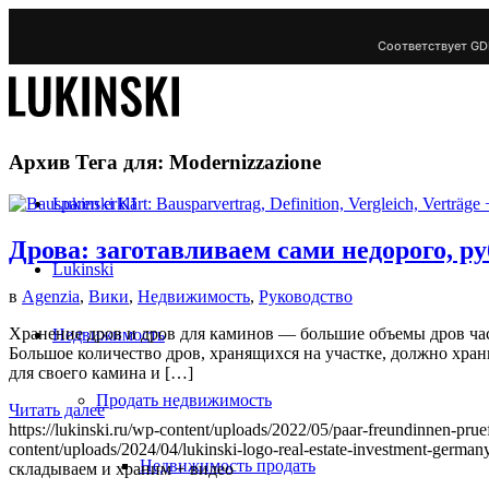
Соответствует GD
Архив Тега для:
Modernizzazione
Lukinski KI
Дрова: заготавливаем сами недорого, р
Lukinski
в
Agenzia
,
Вики
,
Недвижимость
,
Руководство
Хранение дров и дров для каминов — большие объемы дров част
Недвижимость
Большое количество дров, хранящихся на участке, должно хран
для своего камина и […]
Продать недвижимость
Читать далее
https://lukinski.ru/wp-content/uploads/2022/05/paar-freundinnen-pr
content/uploads/2024/04/lukinski-logo-real-estate-investment-germany
Недвижимость продать
складываем и храним + видео