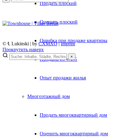
Продать плоский
Оценить плоский
Ошибка при продаже квартиры
© ℄ Lukinski | by
CXMXO
|
Imprint
Прокрутить наверх
×
Продажа из WEG
×
Lukinski Newsletter
Опыт продажи жилья
Exklusive Immobilien-Deals, Off-Market-Angebote und Markt-Insights
Многоэтажный дом
Kostenlos abonnieren
Kein Spam. Jederzeit abmeldbar.
Продать многоквартирный дом
Оценить многоквартирный дом