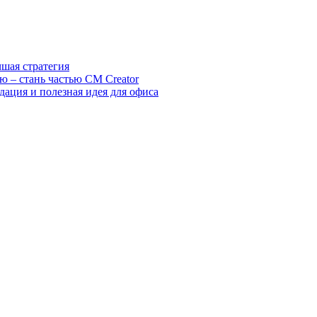
шая стратегия
ю – стань частью CM Creator
ация и полезная идея для офиса