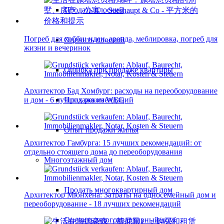
Продать плоский
Погреб для хобби: идеи, аренда, меблировка, погреб для
Оценить плоский
жизни и вечеринок
Ошибка при продаже квартиры
Архитектор Бад Хомбург: расходы на переоборудование
Продажа из WEG
и дом - 6 лучших рекомендаций
Опыт продажи жилья
Архитектор Гамбурга: 15 лучших рекомендаций: от
отдельно стоящего дома до переоборудования
Многоэтажный дом
Продать многоквартирный дом
Архитектор Мюнхена: Затраты на односемейный дом и
переоборудование - 18 лучших рекомендаций
Оценить многоквартирный дом