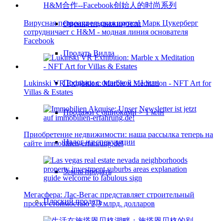
Вирусная первоапрельская шутка! Марк Цукерберг
Оценка недвижимости
сотрудничает с H&M - модная линия основателя
Facebook
Продать Вилла
Продажи с ошибкой < 1 млн
Lukinski VR Exhibition: Marble x Meditation - NFT Art for
Villas & Estates
Продажи с ошибками > 1 млн
Приобретение недвижимости: наша рассылка теперь на
Налог на спекуляции
сайте immobilien-erfahrung.de!
Земля продать
Мегасфера: Лас-Вегас представляет строительный
Плоский
продать
проект стоимостью 2,3 млрд. долларов