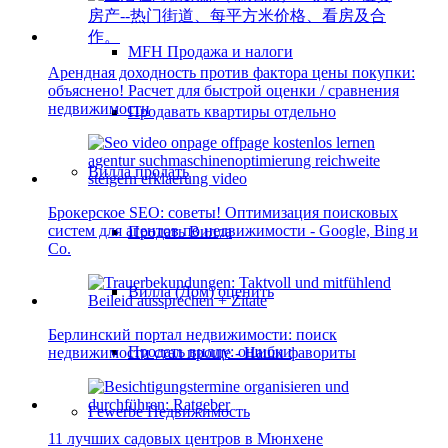
MFH Продажа и налоги
Арендная доходность против фактора цены покупки:
объяснено! Расчет для быстрой оценки / сравнения
недвижимости
Продавать квартиры отдельно
Вилла
продать
Брокерское SEO: советы! Оптимизация поисковых
систем для агентов по недвижимости - Google, Bing и
Продать Вилла
Co.
Вилла (Дом) оценить
Берлинский портал недвижимости: поиск
Продать виллу: ошибки
недвижимости стал проще - Наши фавориты
Гewerbe
Недвижимость
11 лучших садовых центров в Мюнхене