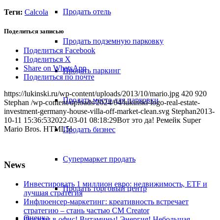
Продать отель
Теги:
Calcola
Поделиться записью
Продать подземную парковку
Поделиться Facebook
Поделиться X
Share on WhatsApp
Продать паркинг
Поделиться по почте
https://lukinski.ru/wp-content/uploads/2013/10/mario.jpg
420
920
Продать место для парковки
Stephan
/wp-content/uploads/2024/04/lukinski-logo-real-estate-
investment-germany-house-villa-off-market-clean.svg
Stephan
2013-
10-11 15:36:53
2022-03-01 08:18:29
Вот это да! Ремейк Super
Mario Bros. HTML5!
Продать бизнес
Супермаркет продать
News
Инвестировать 1 миллион евро: недвижимость, ETF и
Продать торговый центр
лучшая стратегия
Инфлюенсер-маркетинг: креативность встречает
стратегию – стань частью CM Creator
Оценка
Фрукты в офис! Витамины! Энергия! Небольшая