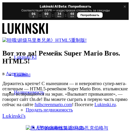
×
Lukinski AI Beta: Попробовать
Соответствует GDPR — кадастровая стоимость за секунды
06
00
34
40
:
:
:
Попробовать
Д
Ч
МИН
СЕК
Вот это да! Ремейк Super Mario Bros.
Lukinski KI
HTML5!
в
Агентство
Lukinski
Держитесь крепче! С нынешним — и невероятно супер-мега-
отличным — HTML5-ремейком Super Mario Bros. итальянские
Недвижимость
парни возвращаются на экран. «Вызывает привыкание», —
говорит сайт t3n.de!
Вы можете сыграть в первую часть прямо
сейчас на сайте
fullscreenmario.com
! Посетите
Lukinski.ru
.
Продать недвижимость
Lukinski's
Недвижимость продать