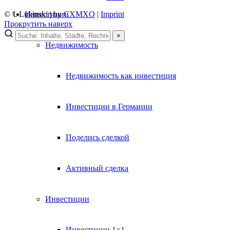
Инвестиции
© ℄ Lukinski | by
CXMXO
|
Imprint
Прокрутить наверх
×
Недвижимость
×
Lukinski Newsletter
Недвижимость как инвестиция
Exklusive Immobilien-Deals, Off-Market-Angebote und Markt-
Insights direkt ins Postfach.
Инвестиции в Германии
Kostenlos abonnieren
Kein Spam. Jederzeit abmeldbar.
Поделись сделкой
Активный сделка
Инвестиции
Инвестиции 1×1