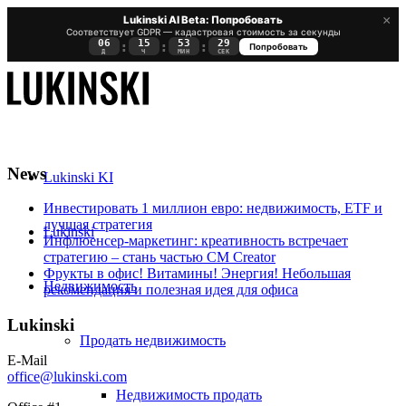
×
Lukinski AI Beta: Попробовать
Соответствует GDPR — кадастровая стоимость за секунды
06
15
53
28
:
:
:
Попробовать
Д
Ч
МИН
СЕК
News
Lukinski KI
Инвестировать 1 миллион евро: недвижимость, ETF и
лучшая стратегия
Lukinski
Инфлюенсер-маркетинг: креативность встречает
стратегию – стань частью CM Creator
Фрукты в офис! Витамины! Энергия! Небольшая
Недвижимость
рекомендация и полезная идея для офиса
Lukinski
Продать недвижимость
E-Mail
office@lukinski.com
Недвижимость продать