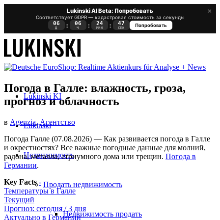
×
Lukinski AI Beta: Попробовать
Соответствует GDPR — кадастровая стоимость за секунды
06
06
24
44
:
:
:
Попробовать
Д
Ч
МИН
СЕК
Погода в Галле: влажность, гроза,
Lukinski KI
прогноз и облачность
в
Agenzia
,
Агентство
Lukinski
Погода Галле (07.08.2026) — Как развивается погода в Галле
и окрестностях? Все важные погодные данные для молний,
Недвижимость
радона, металла, атриумного дома или трещин.
Погода в
Германии
.
Key Facts
-
Продать недвижимость
Температуры в Галле
Текущий
Прогноз: сегодня / 3 дня
Недвижимость продать
Актуально в Германии