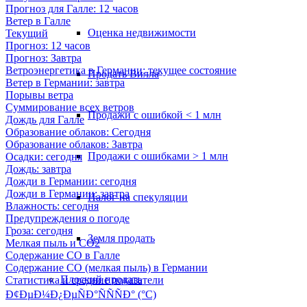
Прогноз для Галле: 12 часов
Ветер в Галле
Оценка недвижимости
Текущий
Прогноз: 12 часов
Прогноз: Завтра
Ветроэнергетика в Германии: текущее состояние
Продать Вилла
Ветер в Германии: завтра
Порывы ветра
Суммирование всех ветров
Продажи с ошибкой < 1 млн
Дождь для Галле
Образование облаков: Сегодня
Образование облаков: Завтра
Продажи с ошибками > 1 млн
Осадки: сегодня
Дождь: завтра
Дожди в Германии: сегодня
Дожди в Германии: завтра
Налог на спекуляции
Влажность: сегодня
Предупреждения о погоде
Гроза: сегодня
Земля продать
Мелкая пыль и CO2
Содержание CO в Галле
Содержание CO (мелкая пыль) в Германии
Плоский
продать
Статистика и средние показатели
Ð¢ÐµÐ¼Ð¿ÐµÑÐ°ÑÑÑÐ° (°C)