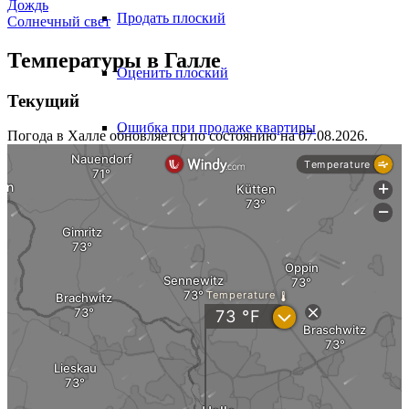
Дождь
Продать плоский
Солнечный свет
Температуры в Галле
Оценить плоский
Текущий
Ошибка при продаже квартиры
Погода в Халле обновляется по состоянию на 07.08.2026.
Продажа из WEG
Опыт продажи жилья
Многоэтажный дом
Продать многоквартирный дом
Оценить многоквартирный дом