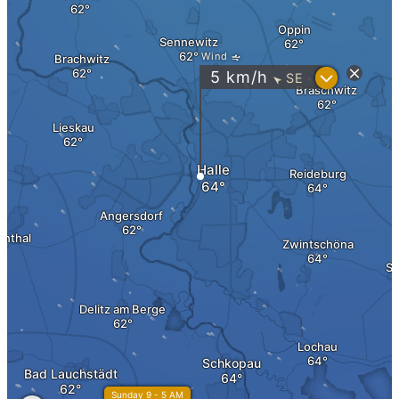
Продать в Мюнхене
Продать в Кельне
Продать Дюссельдорф
Продать в Франкфурте
Риэлтор?
YouTube
TikTok