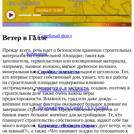
10 золотых правил
Семейный фонд
Ветер в Галле
Прежде всего, речь идет о безопасном хранении строительных
Компания
материалов на строительной площадке, таких как
заполнители, термопластики или изоляционные материалы,
например, льняное волокно, мягкое древесное волокно,
Создание компании
минеральная вата, пробка, силикат кальция и целлюлоза. Тот,
кто впервые строит собственный дом, узнает, что все работы
на строительной площадке подвержены влиянию
экстремальных температур и, в частности, осадков, поэтому в
GmbH просто объяснено
строительном деле также очень важны меры
предосторожности. Влажность, град или даже дождь —
внешние погодные факторы оказывают большое влияние на
Недвижимость GmbH / VV GmbH
завершение строительства. Предоставление кредитов от
банков имеет большое значение для застройщиков. Те, кто
планирует строительство собственного дома, задают себе так
Создание семейного фонда
много вопросов, например, «В какую сторону дует ветер, если
он южный?», а также «Что означают осадки по отношению к