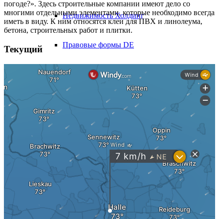
погоде?». Здесь строительные компании имеют дело со
многими отдельными элементами, которые необходимо всегда
Недвижимость Холдинг
иметь в виду. К ним относятся клеи для ПВХ и линолеума,
бетона, строительных работ и плитки.
Правовые формы DE
Текущий
Разные формы бизнеса в США
Налоги
Недвижимость Налоги ДЕ
Недвижимость налоги США
Холдинг и привилегия упаковки