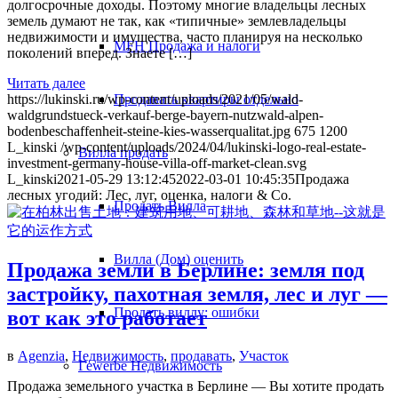
долгосрочные доходы. Поэтому многие владельцы лесных
земель думают не так, как «типичные» землевладельцы
недвижимости и имущества, часто планируя на несколько
MFH Продажа и налоги
поколений вперед. Знаете […]
Читать далее
Продавать квартиры отдельно
https://lukinski.ru/wp-content/uploads/2021/05/wald-
waldgrundstueck-verkauf-berge-bayern-nutzwald-alpen-
bodenbeschaffenheit-steine-kies-wasserqualitat.jpg
675
1200
L_kinski
/wp-content/uploads/2024/04/lukinski-logo-real-estate-
Вилла
продать
investment-germany-house-villa-off-market-clean.svg
L_kinski
2021-05-29 13:12:45
2022-03-01 10:45:35
Продажа
лесных угодий: Лес, луг, оценка, налоги & Co.
Продать Вилла
Вилла (Дом) оценить
Продажа земли в Берлине: земля под
застройку, пахотная земля, лес и луг —
Продать виллу: ошибки
вот как это работает
в
Agenzia
,
Недвижимость
,
продавать
,
Участок
Гewerbe
Недвижимость
Продажа земельного участка в Берлине — Вы хотите продать