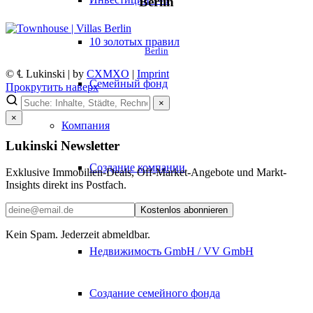
Berlin
10 золотых правил
Berlin
© ℄ Lukinski | by
CXMXO
|
Imprint
Семейный фонд
Прокрутить наверх
×
×
Компания
Lukinski Newsletter
Создание компании
Exklusive Immobilien-Deals, Off-Market-Angebote und Markt-
Insights direkt ins Postfach.
GmbH просто объяснено
Kostenlos abonnieren
Kein Spam. Jederzeit abmeldbar.
Недвижимость GmbH / VV GmbH
Создание семейного фонда