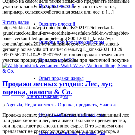
Однако на самом деле также возможно предлагать земельные
Продать плоский
участки к частичной продаже. Если у вас есть участок,
например, сельскохозяйственная земля или лес, и […]
Читать далее
Оценить плоский
https://lukinski.ru/wp-content/uploads/2021/12/teilverkauf-
grundstueck-teilkauf-nrw-nordrhein-westfalen-feld-in-wohngebiet-
bauer-verkauft-teil-an-anbieter.jpg
800
1200
L_kinski
/wp-
Ошибка при продаже квартиры
content/uploads/2024/04/lukinski-logo-real-estate-investment-
germany-house-villa-off-market-clean.svg
L_kinski
2021-10-29
09:07:56
2021-10-29 09:07:56
Частичная продажа земельного
Продажа из WEG
участка: процедура, налоги, расходы при частичной покупке
Опыт продажи жилья
Продажа лесных угодий: Лес, луг,
оценка, налоги & Co.
Многоэтажный дом
в
Agenzia
,
Недвижимость
,
Оценка
,
продавать
,
Участок
Продать многоквартирный дом
Продажа лесных угодий — Лиственный лес, смешанный лес
или даже хвойный лес, леса имеют большое преимущество,
они предлагают регенеративное сырье. В то же время они
предлагают не краткосрочную прибыль для оператора, а
Оценить многоквартирный дом