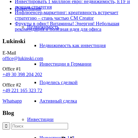
Инвестировать 1 миллион евро: недвижимость, ETF и
лучшая стратегия
Инвестиции
Инфлюенсер-маркетинг: креативность встречает
стратегию – стань частью CM Creator
Фрукты в офис! Витамины! Энергия! Небольшая
Недвижимость
рекомендация и полезная идея для офиса
Lukinski
Недвижимость как инвестиция
E-Mail
office@lukinski.com
Инвестиции в Германии
Office #1
+49 30 398 204 202
Поделись сделкой
Office #2
+49 221 165 323 72
Активный сделка
Whatsapp
Blog
Инвестиции
Инвестиции 1×1