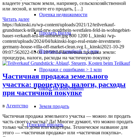
владеете участком земли, например, сельскохозяйственной
или лесной, и хотите его продать, […]
Оценка недвижимости
Читать далее
https://lukinski.ru/wp-content/uploads/2021/12/teilverkauf-
grundstueck-teilkauf-nrw-nordrhein-westfalen-feld-in-wohngebiet-
Продать Вилла
bauer-verkauft-teil-an-anbieter.jpg
800
1200
L_kinski
/wp-
content/uploads/2024/04/lukinski-logo-real-estate-investment-
germany-house-villa-off-market-clean.svg
L_kinski
2021-10-29
Продажи с ошибкой < 1 млн
09:07:56
2022-03-01 10:59:04
Частичная продажа земли:
процедура, налоги, расходы на частичную покупку
Продажи с ошибками > 1 млн
Частичная продажа земельного
участка: процедура, налоги, расходы
Налог на спекуляции
при частичной покупке
в
Агентство
Земля продать
Частичная продажа земельного участка — можно ли продать
часть своего участка? Да! Многие думают, что можно продать
Плоский
продать
только часть дома или квартиры. Техническое название для
этого — «частичная продажа» или «частичная покупка».