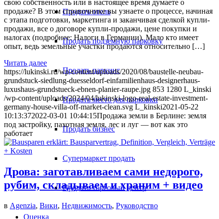
свою собственность или в настоящее время думаете о
продаже? В этом справочнике вы узнаете о процессе, начиная
Продать отель
с этапа подготовки, маркетинга и заканчивая сделкой купли-
продажи, все о договоре купли-продажи, цене покупки и
налогах (подробнее: Налоги в Германии). Мало кто имеет
Продать подземную парковку
опыт, ведь земельные участки продаются относительно […]
Читать далее
Продать паркинг
https://lukinski.ru/wp-content/uploads/2020/08/baustelle-neubau-
grundstuck-siedlung-duesseldorf-einfamilienhaus-designerhaus-
luxushaus-grundstueck-ebnen-planier-raupe.jpg
853
1280
L_kinski
/wp-content/uploads/2024/04/lukinski-logo-real-estate-investment-
Продать место для парковки
germany-house-villa-off-market-clean.svg
L_kinski
2021-05-22
10:13:37
2022-03-01 10:44:15
Продажа земли в Берлине: земля
под застройку, пахотная земля, лес и луг — вот как это
Продать бизнес
работает
Супермаркет продать
Дрова: заготавливаем сами недорого,
рубим, складываем и храним + видео
Продать торговый центр
в
Agenzia
,
Вики
,
Недвижимость
,
Руководство
Оценка