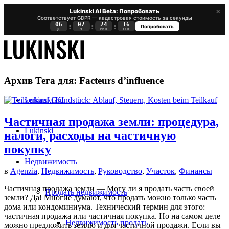
×
Lukinski AI Beta: Попробовать
Соответствует GDPR — кадастровая стоимость за секунды
06
07
24
16
:
:
:
Попробовать
Д
Ч
МИН
СЕК
Архив Тега для:
Facteurs d’influence
Lukinski KI
Частичная продажа земли: процедура,
Lukinski
налоги, расходы на частичную
покупку
Недвижимость
в
Agenzia
,
Недвижимость
,
Руководство
,
Участок
,
Финансы
Частичная продажа земли — Могу ли я продать часть своей
Продать недвижимость
земли? Да! Многие думают, что продать можно только часть
дома или кондоминиума. Технический термин для этого:
частичная продажа или частичная покупка. Но на самом деле
Недвижимость продать
можно предложить землю и для частичной продажи. Если вы