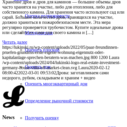
Хранение дров и дров для каминов — большие объемы дров
часто хранятся на участке, либо для отопления, либо для
собственного камина. Для хранения часто используют сад или
Оценка недвижимости
сарай. Большое количество дров, хранящихся на участке,
должно храниться в пожаробезопасном месте. Эта мера
регулярно проверяется трубочистом. Купите идеальные дрова
или сделайте их сами для своего камина и […]
Метод оценки
Читать далее
https://lukinski.ru/wp-content/uploads/2022/05/paar-freundinnen-
Оценить плоский
pruefen-grundriss-erste-eigene-wohnung-eigennutz-oder-
kapitalanlage-sprechen-beratern-was-machen.jpg
800
1200
Laura
/wp-content/uploads/2024/04/lukinski-logo-real-estate-investment-
Оценить дом
germany-house-villa-off-market-clean.svg
Laura
2020-02-12
08:00:42
2022-03-01 09:53:02
Дрова: заготавливаем сами
недорого, рубим, складываем и храним + видео
Оценить многоквартирный дом
Определение рыночной стоимости
News
Получить оценку