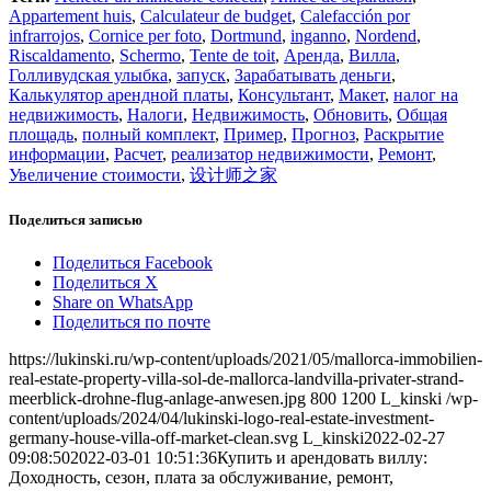
Appartement huis
,
Calculateur de budget
,
Calefacción por
infrarrojos
,
Cornice per foto
,
Dortmund
,
inganno
,
Nordend
,
Riscaldamento
,
Schermo
,
Tente de toit
,
Аренда
,
Вилла
,
Голливудская улыбка
,
запуск
,
Зарабатывать деньги
,
Калькулятор арендной платы
,
Консультант
,
Макет
,
налог на
недвижимость
,
Налоги
,
Недвижимость
,
Обновить
,
Общая
площадь
,
полный комплект
,
Пример
,
Прогноз
,
Раскрытие
информации
,
Расчет
,
реализатор недвижимости
,
Ремонт
,
Увеличение стоимости
,
设计师之家
Поделиться записью
Поделиться Facebook
Поделиться X
Share on WhatsApp
Поделиться по почте
https://lukinski.ru/wp-content/uploads/2021/05/mallorca-immobilien-
real-estate-property-villa-sol-de-mallorca-landvilla-privater-strand-
meerblick-drohne-flug-anlage-anwesen.jpg
800
1200
L_kinski
/wp-
content/uploads/2024/04/lukinski-logo-real-estate-investment-
germany-house-villa-off-market-clean.svg
L_kinski
2022-02-27
09:08:50
2022-03-01 10:51:36
Купить и арендовать виллу:
Доходность, сезон, плата за обслуживание, ремонт,