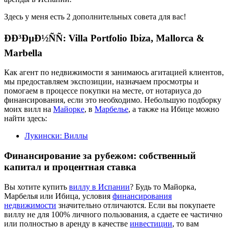
Здесь у меня есть 2 дополнительных совета для вас!
ÐÐ³ÐµÐ½ÑÑ: Villa Portfolio Ibiza, Mallorca &
Marbella
Как агент по недвижимости я занимаюсь агитацией клиентов,
мы предоставляем экспозиции, назначаем просмотры и
помогаем в процессе покупки на месте, от нотариуса до
финансирования, если это необходимо. Небольшую подборку
моих вилл на
Майорке
, в
Марбелье
, а также на
Ибице
можно
найти здесь:
Лукински: Виллы
Финансирование за рубежом: собственный
капитал и процентная ставка
Вы хотите купить
виллу в Испании
? Будь то Майорка,
Марбелья или Ибица, условия
финансирования
недвижимости
значительно отличаются. Если вы покупаете
виллу не для 100%
личного пользования
, а сдаете ее частично
или полностью в аренду в качестве
инвестиции
, то вам