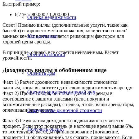
Быстрый пример:
6,7 % = 80.000 / 1.200.000
Оценка недвижимости
Совет! Помимо виллы (дополнительные услуги, такие как
бассейн) и хорошего местоположения, количество спален/
Метод оценки
ванных комнат всегда является решающим фактором для
хорошей цены аренды.
В принципе, однако, все остается неизменным. Расчет
Оценить плоский
урожайности.
Доходность виллы в обобщенном виде
Оценить дом
Факт 1) Расчет доходности недвижимости становится
важным, когда вы хотите сдать свою недвижимость в аренду.
Оценить многоквартирный дом
Факт 2) Проще говоря, он ставит доход от аренды в
соотношение с вашими запасами (цена покупки и
вспомогательные расходы), с целью, чтобы ваши арендаторы,
оплачивали вашу виллу.
Определение рыночной стоимости
Факт 3) Результатом доходности недвижимости является
процент. Если этот показатель (в настоящее время) выше 6%,
Получить оценку
то все текущие расходы (финансирование [погашение,
проценты] и обслуживание), так сказать, покрываются. Если