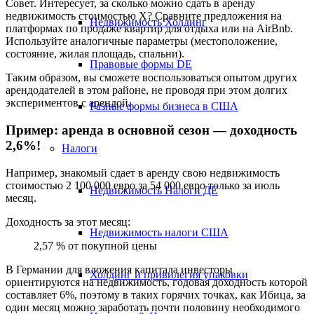
Совет. Интересует, за сколько можно сдать в аренду
недвижимость стоимостью X? Сравните предложения на
Недвижимость Холдинг
платформах по продаже квартир для отдыха или на AirBnb.
Используйте аналогичные параметры (местоположение,
состояние, жилая площадь, спальни).
Правовые формы DE
Таким образом, вы сможете воспользоваться опытом других
арендодателей в этом районе, не проводя при этом долгих
экспериментов с арендой.
Разные формы бизнеса в США
Пример: аренда в основной сезон — доходность
2,6%!
Налоги
Например, знакомый сдает в аренду свою недвижимость
стоимостью 2 100 000 евро за 54 000 евро только за июль
Недвижимость Налоги ДЕ
месяц.
Доходность за этот месяц:
Недвижимость налоги США
2,57 % от покупной цены
В Германии для вложения капитала инвесторы
Холдинг и привилегия упаковки
ориентируются на недвижимость, годовая доходность которой
составляет 6%, поэтому в таких горячих точках, как Ибица, за
один месяц можно заработать почти половину необходимого