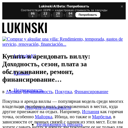
×
Lukinski AI Beta: Попробовать
Соответствует GDPR — кадастровая стоимость за секунды
06
22
28
03
:
:
:
Попробовать
Д
Ч
МИН
СЕК
Купить и арендовать виллу:
Lukinski KI
Доходность, сезон, плата за
обслуживание, ремонт,
Lukinski
финансирование…
Недвижимость
в
Agenzia
,
Недвижимость
,
Покупка
,
Финансирование
Покупка и аренда виллы — популярная модель среди многих
владельцев, особенно вилл, расположенных в местах, куда
Продать недвижимость
другие приезжают на отдых. Например,
Испания
как горячая
точка, особенно
Майорка
,
Ибица
, но также и
Марбелья
, в
зависимости от личных связей с одним из этих мест. Если вы
Недвижимость продать
хотите сдавать виллу в аренду, вы покупаете ее не только для