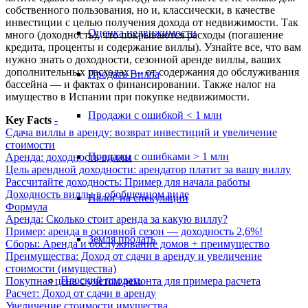
собственного пользования, но и, классически, в качестве
инвестиции с целью получения дохода от недвижимости. Так
Оценка недвижимости
много (доходность), что покрываются расходы (погашение
кредита, проценты и содержание виллы). Узнайте все, что вам
нужно знать о доходности, сезонной аренде виллы, ваших
дополнительных расходах — от содержания до обслуживания
Продать Вилла
бассейна — и фактах о финансировании. Также налог на
имущество в Испании при покупке недвижимости.
Продажи с ошибкой < 1 млн
Key Facts
-
Сдача виллы в аренду: возврат инвестиций и увеличение
стоимости
Продажи с ошибками > 1 млн
Аренда: доходность виллы
Цель арендной доходности: арендатор платит за вашу виллу
Рассчитайте доходность: Пример для начала работы
Доходность виллы в обобщенном виде
Налог на спекуляции
Формула
Аренда: Сколько стоит аренда за какую виллу?
Пример: аренда в основной сезон — доходность 2,6%!
Земля продать
Сборы: Аренда и обслуживание домов + преимущество
Преимущества: Доход от сдачи в аренду и увеличение
стоимости (имущества)
Плоский
продать
Покупная цена с учетом ремонта для примера расчета
Расчет: Доход от сдачи в аренду
Увеличение стоимости имущества