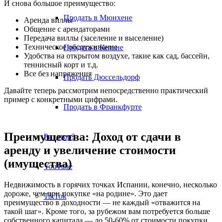
И снова большое преимущество:
Продать в Мюнхене
Аренда виллы
Общение с арендаторами
Передача виллы (заселение и выселение)
Техническое обслуживание
Продать в Кельне
Удобства на открытом воздухе, такие как сад, бассейн,
теннисный корт и т.д.
Все без напряжения
Продать Дюссельдорф
Давайте теперь рассмотрим непосредственно практический
пример с конкретными цифрами.
Продать в Франкфурте
Преимущества: Доход от сдачи в
Риэлтор?
аренду и увеличение стоимости
(имущества)
YouTube
Недвижимость в горячих точках Испании, конечно, несколько
дороже, чем при покупке «на родине». Это дает
TikTok
преимущество в доходности — не каждый «отважится на
такой шаг». Кроме того, за рубежом вам потребуется больше
собственного капитала — до 50-60% от стоимости покупки.