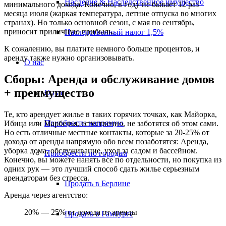
Наследие & Наследственное имущество
минимального дохода. Конечно, в году не бывает 12 раз
месяца июля (жаркая температура, летние отпуска во многих
странах). Но только основной сезон, с мая по сентябрь,
приносит приличную прибыль.
Наследственный налог 1,5%
К сожалению, вы платите немного больше процентов, и
аренду также нужно организовывать.
О нас
Сборы: Аренда и обслуживание домов
+ преимущество
О нас
Те, кто арендует жилье в таких горячих точках, как Майорка,
Приобрести напрямую
Ибица или Марбелья, естественно, не заботятся об этом сами.
Но есть отличные местные контакты, которые за 20-25% от
дохода от аренды напрямую обо всем позаботятся: Аренда,
уборка дома, обслуживание, уход за садом и бассейном.
Приобрести по городам
Конечно, вы можете нанять все по отдельности, но покупка из
одних рук — это лучший способ сдать жилье серьезным
арендаторам без стресса.
Продать в Берлине
Аренда через агентство:
20% — 25% от дохода от аренды
Продать в Гамбурге