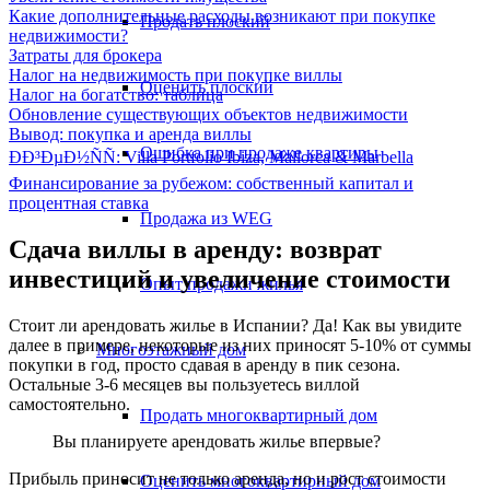
Какие дополнительные расходы возникают при покупке
Продать плоский
недвижимости?
Затраты для брокера
Налог на недвижимость при покупке виллы
Оценить плоский
Налог на богатство: таблица
Обновление существующих объектов недвижимости
Вывод: покупка и аренда виллы
Ошибка при продаже квартиры
ÐÐ³ÐµÐ½ÑÑ: Villa Portfolio Ibiza, Mallorca & Marbella
Финансирование за рубежом: собственный капитал и
процентная ставка
Продажа из WEG
Сдача виллы в аренду: возврат
инвестиций и увеличение стоимости
Опыт продажи жилья
Стоит ли арендовать жилье в Испании? Да! Как вы увидите
далее в примере, некоторые из них приносят 5-10% от суммы
Многоэтажный дом
покупки в год, просто сдавая в аренду в пик сезона.
Остальные 3-6 месяцев вы пользуетесь виллой
самостоятельно.
Продать многоквартирный дом
Вы планируете арендовать жилье впервые?
Прибыль приносит не только аренда, но и рост стоимости
Оценить многоквартирный дом