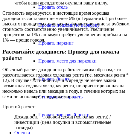
чтобы ваши арендаторы окупали вашу виллу.
Продать отель
Стоимость варьируется, в настоящее время хорошая
доходность составляет не менее 6% (в Германии). При более
высоких процентных ставках на финансирование за рубежом
Продать подземную парковку
стоимость соответственно увеличивается. Увеличение
процентов на 1% напрямую требует увеличения прибыли на
1% — проще говоря.
Продать паркинг
Рассчитайте доходность: Пример для начала
работы
Продать место для парковки
Обычный расчет доходности работает таким образом, что
рассчитывается годовая холодная рента (т.е. месячная рента *
Продать бизнес
12). В случае частичной сдачи в аренду не менее важна
возможная годовая холодная рента, но ориентированная на
несколько недель или месяцев в году, в течение которых вы
сами не используете недвижимость.
Супермаркет продать
Простой расчет:
Продать торговый центр
Доходность = годовой доход (холодная рента) /
инвестиции (цена покупки и вспомогательные
расходы)
Оценка