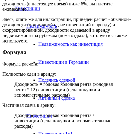
доходность (в настоящее время) ниже 6%, вы платите
Инвестиции
ежемесячно.
Здесь, опять же для иллюстрации, приведен расчет «обычной»
доходности (при полной сдаче инвестиций в аренду) и
Недвижимость
скорректированной, доходности сдаваемой в аренду
недвижимости за рубежом (дома отдыха), которую вы также
используете.
Недвижимость как инвестиция
Формула
Инвестиции в Германии
Формула расчета:
Полностью сдан в аренду:
Поделись сделкой
Доходность = годовая холодная рента (холодная
рента * 12) / инвестиции (цена покупки и
вспомогательные расходы)
Активный сделка
Частичная сдача в аренду:
Доходность = годовая холодная рента /
Инвестиции
инвестиции (цена покупки и вспомогательные
расходы)
Инвестиции 1×1