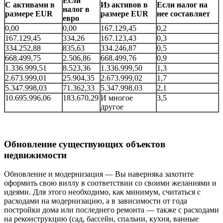
Если
С активами в
Из активов в
Если налог на
налог в
размере EUR
размере EUR
нее составляет
евро
0,00
0,00
167.129,45
0,2
167.129,45
334,26
167.123,43
0,3
334.252,88
835,63
334.246,87
0,5
668.499,75
2.506,86
668.499,76
0,9
1.336.999,51
8.523,36
1.336.999,50
1,3
2.673.999,01
25.904,35
2.673.999,02
1,7
5.347.998,03
71.362,33
5.347.998,03
2,1
10.695.996,06
183.670,29
И многое
3,5
другое
Обновление существующих объектов
недвижимости
Обновление и модернизация — Вы наверняка захотите
оформить свою виллу в соответствии со своими желаниями и
идеями. Для этого необходимо, как минимум, считаться с
расходами на модернизацию, а в зависимости от года
постройки дома или последнего ремонта — также с расходами
на реконструкцию (сад, бассейн, спальни, кухня, ванные