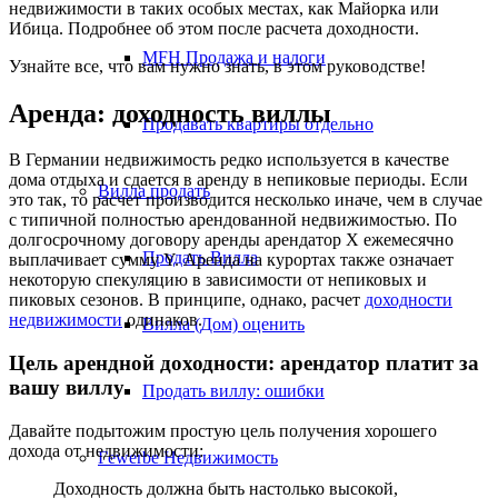
недвижимости в таких особых местах, как Майорка или
Ибица. Подробнее об этом после расчета доходности.
MFH Продажа и налоги
Узнайте все, что вам нужно знать, в этом руководстве!
Аренда: доходность виллы
Продавать квартиры отдельно
В Германии недвижимость редко используется в качестве
дома отдыха и сдается в аренду в непиковые периоды. Если
Вилла
продать
это так, то расчет производится несколько иначе, чем в случае
с типичной полностью арендованной недвижимостью. По
долгосрочному договору аренды арендатор X ежемесячно
Продать Вилла
выплачивает сумму Y. Аренда на курортах также означает
некоторую спекуляцию в зависимости от непиковых и
пиковых сезонов. В принципе, однако, расчет
доходности
недвижимости
одинаков.
Вилла (Дом) оценить
Цель арендной доходности: арендатор платит за
вашу виллу
Продать виллу: ошибки
Давайте подытожим простую цель получения хорошего
дохода от недвижимости:
Гewerbe
Недвижимость
Доходность должна быть настолько высокой,